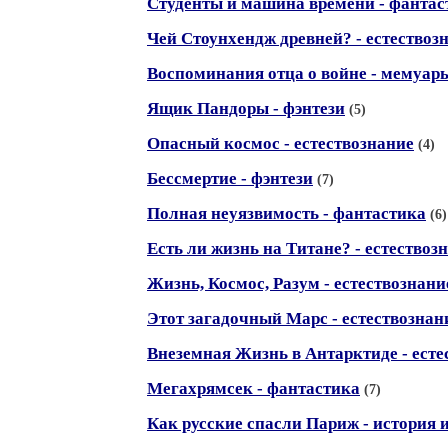
Студенты и машина времени - фантас
Чей Стоунхендж древней? - естествоз
Воспоминания отца о войне - мемуар
Ящик Пандоры - фэнтези
(5)
Опасный космос - естествознание
(4)
Бессмертие - фэнтези
(7)
Полная неуязвимость - фантастика
(6)
Есть ли жизнь на Титане? - естествоз
Жизнь, Космос, Разум - естествознани
Этот загадочный Марс - естествознан
Внеземная Жизнь в Антарктиде - есте
Мегахрямсек - фантастика
(7)
Как русские спасли Париж - история 