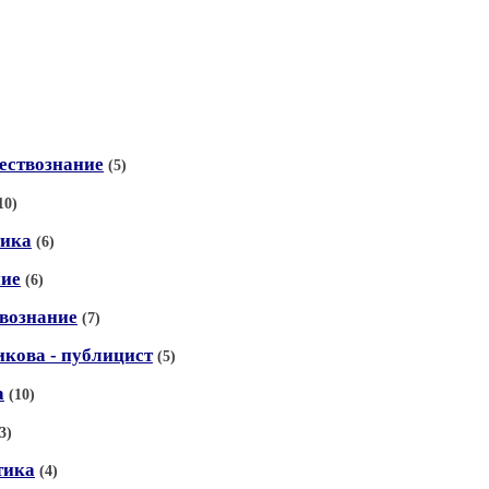
ествознание
(5)
10)
тика
(6)
ние
(6)
твознание
(7)
кова - публицист
(5)
а
(10)
3)
тика
(4)