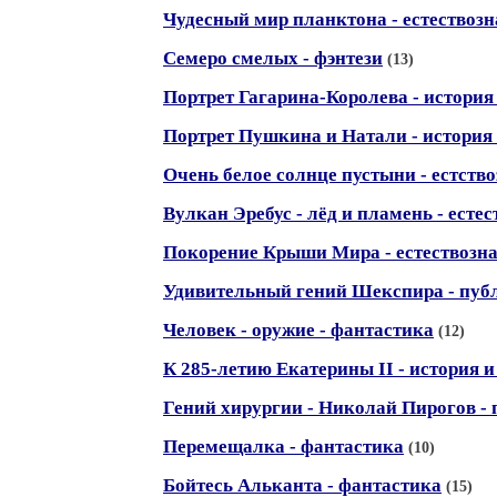
Чудесный мир планктона - естествоз
Семеро смелых - фэнтези
(13)
Портрет Гагарина-Королева - история
Портрет Пушкина и Натали - история
Очень белое солнце пустыни - естств
Вулкан Эребус - лёд и пламень - есте
Покорение Крыши Мира - естествозн
Удивительный гений Шекспира - пуб
Человек - оружие - фантастика
(12)
К 285-летию Екатерины II - история 
Гений хирургии - Николай Пирогов -
Перемещалка - фантастика
(10)
Бойтесь Альканта - фантастика
(15)