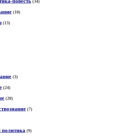
тика-повесть
(34)
нание
(10)
ы
(13)
нание
(3)
е
(24)
ие
(20)
ствознание
(7)
и политика
(9)