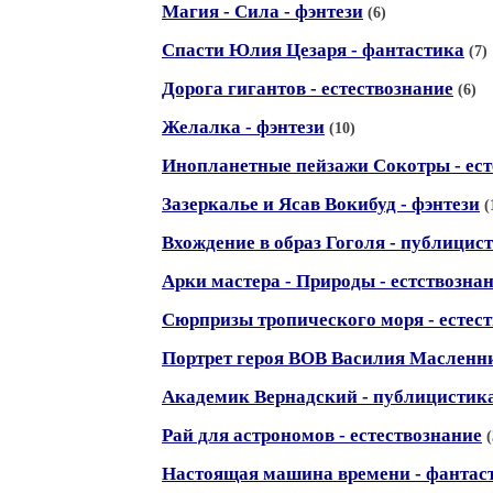
Магия - Сила - фэнтези
(6)
Спасти Юлия Цезаря - фантастика
(7)
Дорога гигантов - естествознание
(6)
Желалка - фэнтези
(10)
Инопланетные пейзажи Сокотры - ест
Зазеркалье и Ясав Вокибуд - фэнтези
(
Вхождение в образ Гоголя - публицис
Арки мастера - Природы - естствозна
Сюрпризы тропического моря - естес
Портрет героя ВОВ Василия Масленни
Академик Вернадский - публицистик
Рай для астрономов - естествознание
(
Настоящая машина времени - фантас