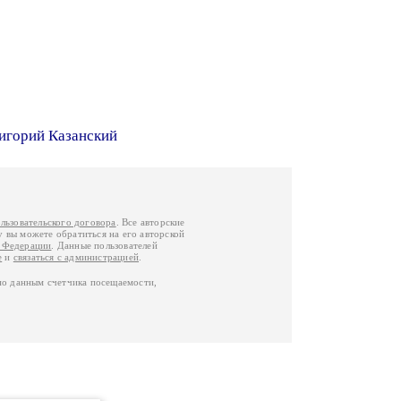
игорий Казанский
льзовательского договора
. Все авторские
у вы можете обратиться на его авторской
й Федерации
. Данные пользователей
е
и
связаться с администрацией
.
по данным счетчика посещаемости,