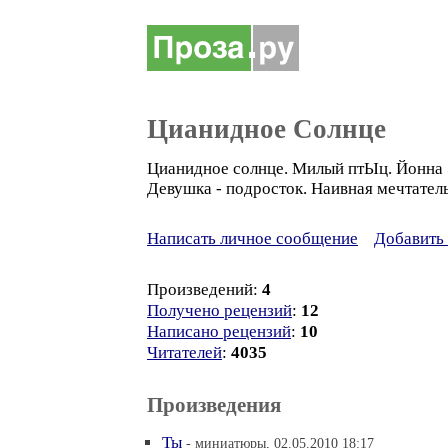
Цианидное Солнце
Цианидное солнце. Милый птЫц. Йонна 
Девушка - подросток. Наивная мечтател
Написать личное сообщение
Добавить 
Произведений:
4
Получено рецензий
:
12
Написано рецензий
:
10
Читателей
:
4035
Произведения
Ты
- миниатюры, 02.05.2010 18:17