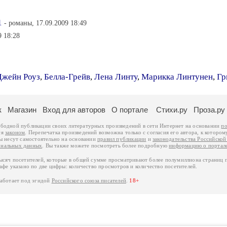
1
- романы, 17.09.2009 18:49
9 18:28
Джейн Роуз
,
Белла-Грейв
,
Лена Линту
,
Марикка Линтунен
,
Гр
к
Магазин
Вход для авторов
О портале
Стихи.ру
Проза.ру
ободной публикации своих литературных произведений в сети Интернет на основании
по
ся
законом
. Перепечатка произведений возможна только с согласия его автора, к котором
ры несут самостоятельно на основании
правил публикации
и
законодательства Российско
ональных данных
. Вы также можете посмотреть более подробную
информацию о портал
тысяч посетителей, которые в общей сумме просматривают более полумиллиона страниц 
афе указано по две цифры: количество просмотров и количество посетителей.
работает под эгидой
Российского союза писателей
.
18+