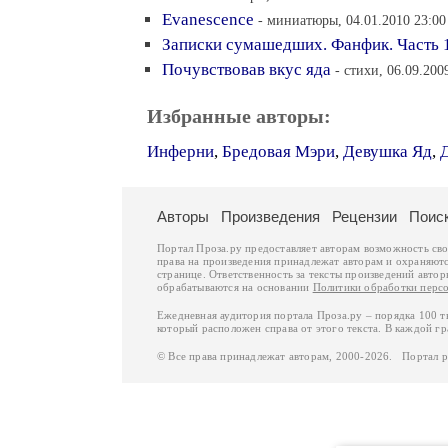
Evanescence
- миниатюры, 04.01.2010 23:00
Записки сумашедших. Фанфик. Часть 
Почувствовав вкус яда
- стихи, 06.09.200
Избранные авторы:
Инферни
,
Бредовая Мэри
,
Девушка Яд
,
Авторы
Произведения
Рецензии
Поис
Портал Проза.ру предоставляет авторам возможность св
права на произведения принадлежат авторам и охраняют
странице. Ответственность за тексты произведений авто
обрабатываются на основании
Политики обработки перс
Ежедневная аудитория портала Проза.ру – порядка 100 
который расположен справа от этого текста. В каждой гр
© Все права принадлежат авторам, 2000-2026. Портал 