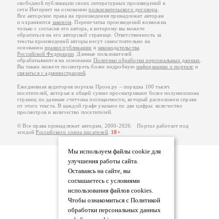
свободной публикации своих литературных произведений в
сети Интернет на основании
пользовательского договора
.
Все авторские права на произведения принадлежат авторам
и охраняются
законом
. Перепечатка произведений возможна
только с согласия его автора, к которому вы можете
обратиться на его авторской странице. Ответственность за
тексты произведений авторы несут самостоятельно на
основании
правил публикации
и
законодательства
Российской Федерации
. Данные пользователей
обрабатываются на основании
Политики обработки персональных данных
.
Вы также можете посмотреть более подробную
информацию о портале
и
связаться с администрацией
.
Ежедневная аудитория портала Проза.ру – порядка 100 тысяч
посетителей, которые в общей сумме просматривают более полумиллиона
страниц по данным счетчика посещаемости, который расположен справа
от этого текста. В каждой графе указано по две цифры: количество
просмотров и количество посетителей.
© Все права принадлежат авторам, 2000-2026. Портал работает под
эгидой
Российского союза писателей
.
18+
Мы используем файлы cookie для
улучшения работы сайта.
Оставаясь на сайте, вы
соглашаетесь с условиями
использования файлов cookies.
Чтобы ознакомиться с Политикой
обработки персональных данных