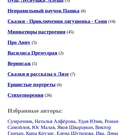
Оуш, Леснушка, Алёша
(3)
Неправильный паучок Пашка
(6)
Сказки - Приключения лягушонка - Сони
(14)
Миниатюры настроения
(45)
Про Анну
(5)
Василиса Премудрая
(2)
Вернисаж
(5)
Сказки и рассказы о Лизе
(7)
Ершистые портреты
(6)
Стихотворения
(26)
Избранные авторы:
Сумрачник
,
Наталья Алфёрова
,
Удав Юзик
,
Роман
Самойлов
,
Юс Малая
,
Яков Шварцман
,
Виктор
Ганчар
,
Кира Крузис
,
Елена Шутилова
,
Ива
,
Дина