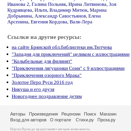
Иванова 2
,
Галина Польняк
,
Ирина Литвинова
,
Зоя
Кудрявцева
,
Ильти
,
Владимир Митюк
,
Марина
Добрынина
,
Александр Савостьянов
,
Елена
Арсенина
,
Евгения Кордова
,
Валя-Лера
Ссылки на другие ресурсы:
на сайте Брянской обл.библиотеки им.Тютчева
"Западня для приключений" целиком с иллюстрациями
"Колыбельные для филинят"
"Приключения лягушонки Сони" с 9 иллюстрациями
"Приключения озорного Мрака"
Золотое Перо Руси 2016 год
Никуша и его друзя
Новогоднее поздравление детям
Авторы
Произведения
Рецензии
Поиск
Магазин
Вход для авторов
О портале
Стихи.ру
Проза.ру
Портал Проза.ру предоставляет авторам возможность