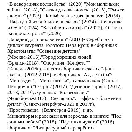
"В декорациях волшебства" (2020) "Мои маленькие
тайны" (2018), "Сказки для звёздочек" (2015), "Рыжее
счастье" (2023), "Колыбельные для филинят" (2024),
"Пафнутий из библиотеки сказок" (2024), "Леснушка
и Оуш" (2024), "Как обнять жирафа" (2025),"От чего
расцветает роза?" (2026).
"Западня для приключений" (2016)- Серебряный
диплом лауреата Золотого Пера Руси; в сборниках:
Хрестоматия "Созвездие детства"
(Москва-2016),"Город хороших людей"
(Брянск-2018), "Операция "Конфета""
(Канада-2016г), в шести сборниках сказок "День
сказки" (2012-2015); в сборниках "Ах, если бы";
"Мир чудес"; "Мир фэнтэзи", в альманахах (Санкт-
Петербург) "Остров"(2017), "Двойной тариф" (2017,
2018, 2019), журналах "Колокольчик"
(Челябинск-2017), "Светлячок", "Эффект сближения
детям" (Санкт-Петербург-2021 и 2017г),
"Простокваша" (Волгоград-2019), и др.
Миниатюры и рассказы для взрослых в книгах: "Под
единым небом" (2018), "Паутинки чувств" (2016),
сборниках: "Литературный перекрёсток"