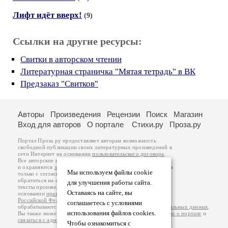
Лифт идёт вверх!
(9)
Ссылки на другие ресурсы:
Свитки в авторском чтении
Литературная страничка "Мятая тетрадь" в ВК
Предзаказ "Свитков"
Авторы
Произведения
Рецензии
Поиск
Магазин
Вход для авторов
О портале
Стихи.ру
Проза.ру
Портал Проза.ру предоставляет авторам возможность
свободной публикации своих литературных произведений в
сети Интернет на основании
пользовательского договора
.
Все авторские права на произведения принадлежат авторам
и охраняются
законом
. Перепечатка произведений возможна
Мы используем файлы cookie
только с согласия его автора, к которому вы можете
обратиться на его авторской странице. Ответственность за
для улучшения работы сайта.
тексты произведений авторы несут самостоятельно на
Оставаясь на сайте, вы
основании
правил публикации
и
законодательства
Российской Федерации
. Данные пользователей
соглашаетесь с условиями
обрабатываются на основании
Политики обработки персональных данных
.
использования файлов cookies.
Вы также можете посмотреть более подробную
информацию о портале
и
связаться с администрацией
.
Чтобы ознакомиться с