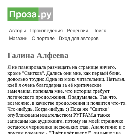
Авторы
Произведения
Рецензии
Поиск
Магазин
О портале
Вход для авторов
Галина Алфеева
Я не планировала размещать на странице ничего,
кроме "Свитков". Дались они мне, как первый блин,
довольно трудно.Одна из моих читательниц, Наталья,
коей я очень благодарна за её критические
замечания, попеняла мне, что история требует
логического продолжения. Я задумалась. Так что,
возможно, в качестве продолжения и появится что-то.
Что-нибудь. Когда-нибудь :) Пока же "Свитки"
опубликованы издательством РУГРАМ,а также
записаны как аудиокнига, потому на моей страничке
остаются черновики нескольких глав. Аналогично и с
другим романом - "Лифт идёт вверх!", он вышел на