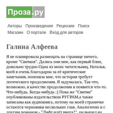
Авторы
Произведения
Рецензии
Поиск
Магазин
О портале
Вход для авторов
Галина Алфеева
Я не планировала размещать на странице ничего,
кроме "Свитков". Дались они мне, как первый блин,
довольно трудно.Одна из моих читательниц, Наталья,
коей я очень благодарна за её критические
замечания, попеняла мне, что история требует
логического продолжения. Я задумалась. Так что,
возможно, в качестве продолжения и появится что-то.
Что-нибудь. Когда-нибудь :) Пока же "Свитки"
опубликованы издательством РУГРАМ,а также
записаны как аудиокнига, потому на моей страничке
остаются черновики нескольких глав. Аналогично и с
другим романом - "Лифт идёт вверх!", он вышел на