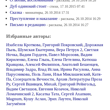
О любви, воспоминания
- рассказы, 26.10.2014 16:28
Дуб одинокий стоит
- стихи, 17.10.2015 07:41
Сказка
- миниатюры, 26.10.2014 17:31
Преступление и наказание
- рассказы, 26.10.2014 16:29
Письмо в редакцию
- рассказы, 26.10.2014 16:27
Избранные авторы:
Изабелла Кроткова
,
Григорий Покровский
,
Дорожная
Пыль
,
Шумская Екатерина
,
Вера Петрук 2
,
Светлая
Ночка
,
Вадим Гордеев
,
Павел Морозовв
,
Вадим
Кириленко
,
Елена Глызь
,
Елена Петелина
,
Катюша
Кравцова
,
Алексей Филиппов
,
Анатолий Бешенцев
,
Владимир Задра
,
Влад Ислав
,
Ирина Расулова
,
Анна
Парусникова
,
Поль Лани
,
Илья Миклашевский
,
Катя-
Па
,
Созерцатель Вечности
,
Архив Литературы Проза
Ру
,
Сергей Вшивцев
,
Михай
,
Григорий Рейнгольд
,
Вадим Светашов
,
Евгения Козачок
,
Николай
Ломачинский 2
,
Касатка Тата
,
Сергей Ахапкин
,
Magnum
,
Кушу Аслан
,
Эрих Лаутен
,
Николай
Загумёнов