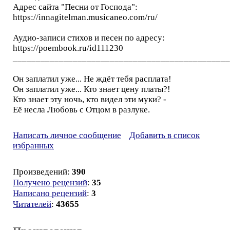
Адрес сайта "Песни от Господа":
https://innagitelman.musicaneo.com/ru/
Аудио-записи стихов и песен по адресу:
https://poembook.ru/id111230
_______________________________________________
Он заплатил уже... Не ждёт тебя расплата!
Он заплатил уже... Кто знает цену платы?!
Кто знает эту ночь, кто видел эти муки? -
Её несла Любовь с Отцом в разлуке.
Написать личное сообщение
Добавить в список
избранных
Произведений:
390
Получено рецензий
:
35
Написано рецензий
:
3
Читателей
:
43655