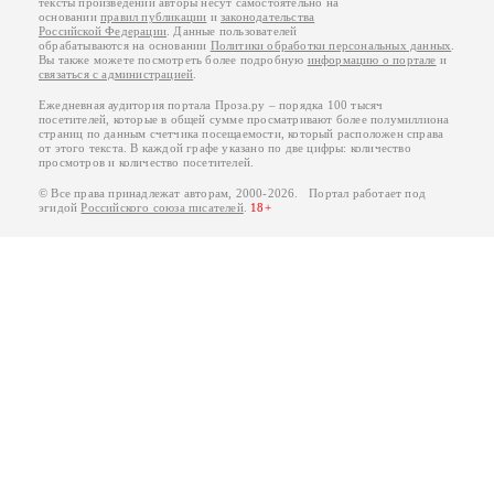
тексты произведений авторы несут самостоятельно на
основании
правил публикации
и
законодательства
Российской Федерации
. Данные пользователей
обрабатываются на основании
Политики обработки персональных данных
.
Вы также можете посмотреть более подробную
информацию о портале
и
связаться с администрацией
.
Ежедневная аудитория портала Проза.ру – порядка 100 тысяч
посетителей, которые в общей сумме просматривают более полумиллиона
страниц по данным счетчика посещаемости, который расположен справа
от этого текста. В каждой графе указано по две цифры: количество
просмотров и количество посетителей.
© Все права принадлежат авторам, 2000-2026. Портал работает под
эгидой
Российского союза писателей
.
18+