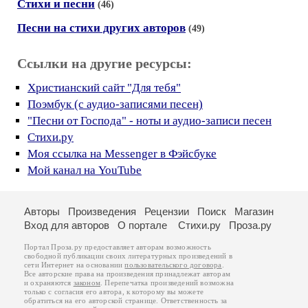
Стихи и песни
(46)
Песни на стихи других авторов
(49)
Ссылки на другие ресурсы:
Христианский сайт "Для тебя"
Поэмбук (с аудио-записями песен)
"Песни от Господа" - ноты и аудио-записи песен
Стихи.ру
Моя ссылка на Messenger в Фэйсбуке
Мой канал на YouTube
Авторы
Произведения
Рецензии
Поиск
Магазин
Вход для авторов
О портале
Стихи.ру
Проза.ру
Портал Проза.ру предоставляет авторам возможность
свободной публикации своих литературных произведений в
сети Интернет на основании
пользовательского договора
.
Все авторские права на произведения принадлежат авторам
и охраняются
законом
. Перепечатка произведений возможна
только с согласия его автора, к которому вы можете
обратиться на его авторской странице. Ответственность за