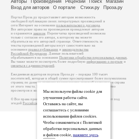
Авторы
Произведения
Рецензии
Поиск
Магазин
Вход для авторов
О портале
Стихи.ру
Проза.ру
Портал Проза.ру предоставляет авторам возможность
свободной публикации своих литературных произведений в
сети Интернет на основании
пользовательского договора
.
Все авторские права на произведения принадлежат авторам
и охраняются
законом
. Перепечатка произведений возможна
только с согласия его автора, к которому вы можете
обратиться на его авторской странице. Ответственность за
тексты произведений авторы несут самостоятельно на
основании
правил публикации
и
законодательства
Российской Федерации
. Данные пользователей
обрабатываются на основании
Политики обработки персональных данных
.
Вы также можете посмотреть более подробную
информацию о портале
и
связаться с администрацией
.
Ежедневная аудитория портала Проза.ру – порядка 100 тысяч
посетителей, которые в общей сумме просматривают более полумиллиона
страниц по данным счетчика посещаемости, который расположен справа
от этого текста. В каждой графе указано по две цифры: количество
просмотров и количество посетителей.
Мы используем файлы cookie для
улучшения работы сайта.
© Все права принадлежат авторам, 2000-2026. Портал работает под
эгидой
Российского союза писателей
.
18+
Оставаясь на сайте, вы
соглашаетесь с условиями
использования файлов cookies.
Чтобы ознакомиться с Политикой
обработки персональных данных
и файлов cookie,
нажмите здесь
.