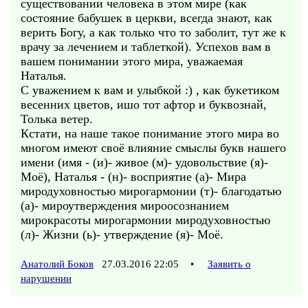
существовании человека в этом мире (как
состояние бабушек в церкви, всегда знают, как
верить Богу, а как только что то заболит, тут же к
врачу за лечением и таблеткой). Успехов вам в
вашем понимании этого мира, уважаемая
Наталья.
С уважением к вам и улыбкой :) , как букетиком
весенних цветов, ишо тот афтор и буквознай,
Толька ветер.
Кстати, на наше такое понимание этого мира во
многом имеют своё влияние смыслы букв нашего
имени (имя - (и)- живое (м)- удовольствие (я)-
Моё), Наталья - (н)- восприятие (а)- Мира
миродуховностью мирогармонии (т)- благодатью
(а)- мироутверждения мироосознанием
мирокрасоты мирогармонии миродуховностью
(л)- Жизни (ь)- утверждение (я)- Моё.
Анатолий Боков
27.03.2016 22:05
•
Заявить о
нарушении