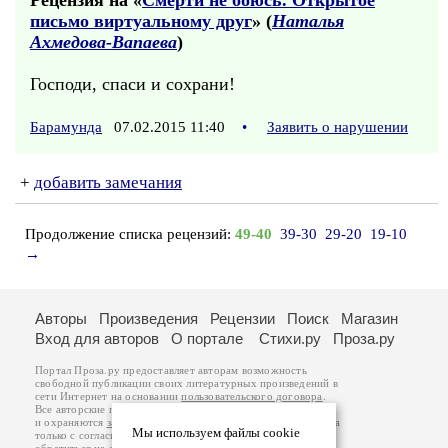
Рецензия на «
Смерти не боюсь. Открытое
письмо виртуальному друг
» (
Наталья
Ахмедова-Вапаева
)
Господи, спаси и сохрани!
Барамунда
07.02.2015 11:40
•
Заявить о нарушении
+
добавить замечания
Продолжение списка рецензий:
49-40
39-30
29-20
19-10
→
Авторы
Произведения
Рецензии
Поиск
Магазин
Вход для авторов
О портале
Стихи.ру
Проза.ру
Портал Проза.ру предоставляет авторам возможность
свободной публикации своих литературных произведений в
сети Интернет на основании
пользовательского договора
.
Все авторские права на произведения принадлежат авторам
и охраняются
законом
. Перепечатка произведений возможна
Мы используем файлы cookie
только с согласия его автора, к которому вы можете