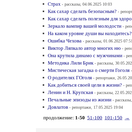
Страх
- рассказы, 04.06.2025 10:03
Как сахар сделать безопасным?
- репор
Как сахар сделать полезным для здоро
Зеркало вампир вашей молодости
- реп
На каком уровне души вы находитесь?
Ошибка Чехова
- рассказы, 01.06.2025 07:5
Виктор Ляпкало автор многих ню
- реп
Она крутила динамо с мужчинами
- ре
Методика Лили Брик
- рассказы, 30.05.20
Мистическая загадка о смерти Гоголя
О родителях ГОголя
- репортажи, 26.05.20
Как добиться своей цели в жизни?
- ре
Ленин и Н. Крупская
- рассказы, 22.05.202
Печальные эпизоды из жизни
- рассказы
Довлатов
- репортажи, 17.05.2025 19:04
продолжение:
1-50
51-100
101-150
→