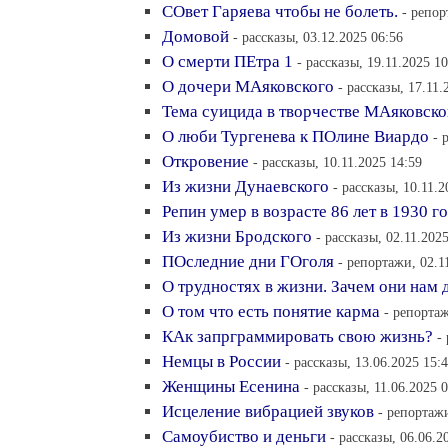
СОвет Гаряева чтобы не болеть.
- репор
Домовой
- рассказы, 03.12.2025 06:56
О смерти ПЕтра 1
- рассказы, 19.11.2025 10
О дочери МАяковского
- рассказы, 17.11.
Тема суицида в творчестве МАяковско
О люби Тургенева к ПОлине Виардо
- 
Откровение
- рассказы, 10.11.2025 14:59
Из жизни Дунаевского
- рассказы, 10.11.2
Репин умер в возрасте 86 лет в 1930 го
Из жизни Бродского
- рассказы, 02.11.202
ПОследние дни ГОголя
- репортажи, 02.1
О трудностях в жизни. Зачем они нам 
О том что есть понятие карма
- репортаж
КАк запрграммировать свою жизнь?
-
Немцы в России
- рассказы, 13.06.2025 15:
Женщины Есенина
- рассказы, 11.06.2025 
Исцеление вибрацией звуков
- репортажи
Самоубиство и деньги
- рассказы, 06.06.2