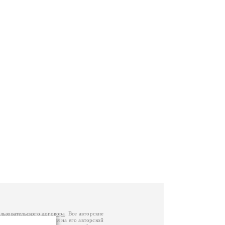
льзовательского договора
. Все авторские
у вы можете обратиться на его авторской