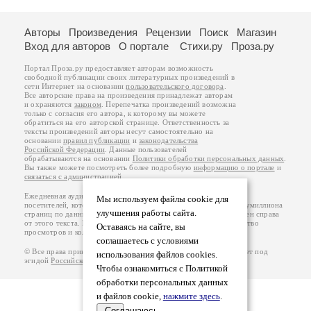
Авторы
Произведения
Рецензии
Поиск
Магазин
Вход для авторов
О портале
Стихи.ру
Проза.ру
Портал Проза.ру предоставляет авторам возможность
свободной публикации своих литературных произведений в
сети Интернет на основании
пользовательского договора
.
Все авторские права на произведения принадлежат авторам
и охраняются
законом
. Перепечатка произведений возможна
только с согласия его автора, к которому вы можете
обратиться на его авторской странице. Ответственность за
тексты произведений авторы несут самостоятельно на
основании
правил публикации
и
законодательства
Российской Федерации
. Данные пользователей
обрабатываются на основании
Политики обработки персональных данных
.
Вы также можете посмотреть более подробную
информацию о портале
и
связаться с администрацией
.
Ежедневная аудитория портала Проза.ру – порядка 100 тысяч
Мы используем файлы cookie для
посетителей, которые в общей сумме просматривают более полумиллиона
улучшения работы сайта.
страниц по данным счетчика посещаемости, который расположен справа
от этого текста. В каждой графе указано по две цифры: количество
Оставаясь на сайте, вы
просмотров и количество посетителей.
соглашаетесь с условиями
© Все права принадлежат авторам, 2000-2026. Портал работает под
использования файлов cookies.
эгидой
Российского союза писателей
.
18+
Чтобы ознакомиться с Политикой
обработки персональных данных
и файлов cookie,
нажмите здесь
.
Соглашаюсь