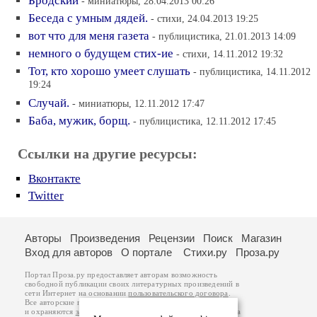
Бродский
- миниатюры, 28.04.2013 00:26
Беседа с умным дядей.
- стихи, 24.04.2013 19:25
вот что для меня газета
- публицистика, 21.01.2013 14:09
немного о будущем стих-ие
- стихи, 14.11.2012 19:32
Тот, кто хорошо умеет слушать
- публицистика, 14.11.2012
19:24
Случай.
- миниатюры, 12.11.2012 17:47
Баба, мужик, борщ.
- публицистика, 12.11.2012 17:45
Ссылки на другие ресурсы:
Вконтакте
Twitter
Авторы
Произведения
Рецензии
Поиск
Магазин
Вход для авторов
О портале
Стихи.ру
Проза.ру
Портал Проза.ру предоставляет авторам возможность
свободной публикации своих литературных произведений в
сети Интернет на основании
пользовательского договора
.
Все авторские права на произведения принадлежат авторам
и охраняются
законом
. Перепечатка произведений возможна