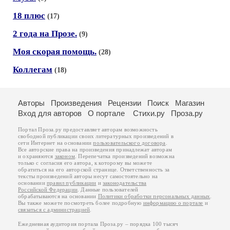
18 плюс
(17)
2 года на Прозе.
(9)
Моя скорая помощь.
(28)
Коллегам
(18)
Авторы
Произведения
Рецензии
Поиск
Магазин
Вход для авторов
О портале
Стихи.ру
Проза.ру
Портал Проза.ру предоставляет авторам возможность
свободной публикации своих литературных произведений в
сети Интернет на основании
пользовательского договора
.
Все авторские права на произведения принадлежат авторам
и охраняются
законом
. Перепечатка произведений возможна
только с согласия его автора, к которому вы можете
обратиться на его авторской странице. Ответственность за
тексты произведений авторы несут самостоятельно на
основании
правил публикации
и
законодательства
Российской Федерации
. Данные пользователей
обрабатываются на основании
Политики обработки персональных данных
.
Вы также можете посмотреть более подробную
информацию о портале
и
связаться с администрацией
.
Ежедневная аудитория портала Проза.ру – порядка 100 тысяч