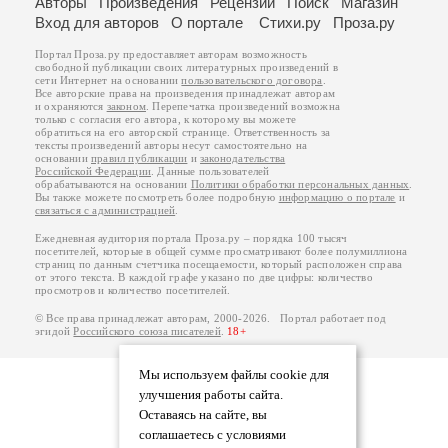
Авторы
Произведения
Рецензии
Поиск
Магазин
Вход для авторов
О портале
Стихи.ру
Проза.ру
Портал Проза.ру предоставляет авторам возможность
свободной публикации своих литературных произведений в
сети Интернет на основании
пользовательского договора
.
Все авторские права на произведения принадлежат авторам
и охраняются
законом
. Перепечатка произведений возможна
только с согласия его автора, к которому вы можете
обратиться на его авторской странице. Ответственность за
тексты произведений авторы несут самостоятельно на
основании
правил публикации
и
законодательства
Российской Федерации
. Данные пользователей
обрабатываются на основании
Политики обработки персональных данных
.
Вы также можете посмотреть более подробную
информацию о портале
и
связаться с администрацией
.
Ежедневная аудитория портала Проза.ру – порядка 100 тысяч
посетителей, которые в общей сумме просматривают более полумиллиона
страниц по данным счетчика посещаемости, который расположен справа
от этого текста. В каждой графе указано по две цифры: количество
просмотров и количество посетителей.
© Все права принадлежат авторам, 2000-2026. Портал работает под
эгидой
Российского союза писателей
.
18+
Мы используем файлы cookie для
улучшения работы сайта.
Оставаясь на сайте, вы
соглашаетесь с условиями