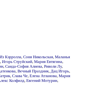
Из Кэрролла
,
Соня Никольская
,
Маланья
,
Игорь Струйский
,
Мария Евтягина
,
ин
,
Саида-София Алиева
,
Риволи Лу
,
атенкова
,
Вечный Праздник
,
Дац Игорь
,
атрик
,
Слава Че
,
Елена Атланова
,
Мария
лекс Колфилд
,
Евгений Мотурин
,