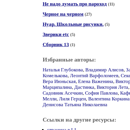
Не надо думать про пароход
(11)
Черное на черном
(27)
Нуар. Школьные рисунки.
(5)
Зверики etc
(5)
Сборник 13
(1)
Избранные авторы:
Наталья Глубокова
,
Владимир Алисов
,
З
Комелькова
,
Леонтий Варфоломеев
,
Сек
Вера Июньская
,
Елена Важенина
,
Виктор
Марципалина
,
Дастинка
,
Виктория Лета
Садовник Асечкин
,
София Павлова
,
Каф
Мелли
,
Лиля Герцен
,
Валентина Коркина
Денисова Татьяна Николаевна
Ссылки на другие ресурсы:
страница в LJ