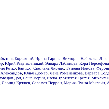
абытник Корежный
,
Ирина Гарнис
,
Виктория Набокова
,
Лью 
ер
,
Юрий Радзиковицкий
,
Эдвард Лабынцев
,
Кора Персефона
ия Ротко
,
Бай Кот
,
Светлана Янонис
,
Татьяна Ионова
,
Ферон
,
Александръ
,
Юлья Дюмар
,
Лена Романенкова
,
Варвара Солд
коведов Дэн
,
Саша Верни
,
Елена Троянская Третья
,
Михаил П
,
Леонид Кряжев
,
Саломея Перрон
,
Мария-Луиза Маклайн
,
А