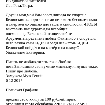
ИЗ династии писателей.
Лев,Роза,Тигра.
Друзья мои,мой Вам совет,никогда не спорте с
Белинскими,спорить с ними не только бесполезно,но
и смертельно опасно для вашего самолюбия.ЧТОБЫ
выставить вас дураком,на всеобщее
посмешище,Белинский отыщет любые
Аргументы,предъявит любые Факты,ибо в споре для
него важна сама ИДЕЯ.и ради неё--этой- ИДЕИ
Белинский пойдёт и на костёр и на плаху.С
Уважением Екатерина.
Писать не люблю,читать тоже.Люблю
петь.Записываю свои умные мысли,ну,и глупые тоже.
Пишу про любовь.
Замужем,Муж Гений.
6 12 2017
Польская Графиня
продам свою книгу за 100 рублей.тираж
ограничен.карта сбербанка.2202202411727492