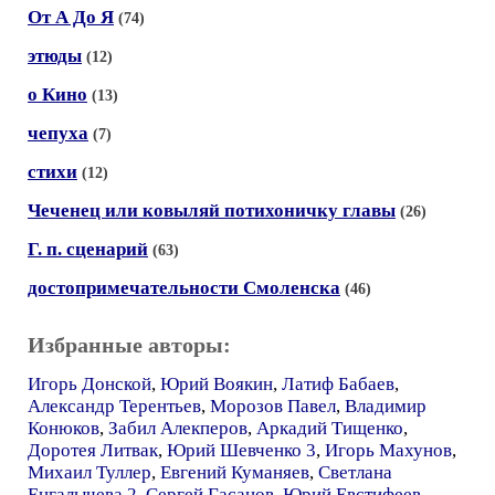
От А До Я
(74)
этюды
(12)
о Кино
(13)
чепуха
(7)
стихи
(12)
Чеченец или ковыляй потихоничку главы
(26)
Г. п. сценарий
(63)
достопримечательности Смоленска
(46)
Избранные авторы:
Игорь Донской
,
Юрий Воякин
,
Латиф Бабаев
,
Александр Терентьев
,
Морозов Павел
,
Владимир
Конюков
,
Забил Алекперов
,
Аркадий Тищенко
,
Доротея Литвак
,
Юрий Шевченко 3
,
Игорь Махунов
,
Михаил Туллер
,
Евгений Куманяев
,
Светлана
Енгалычева 2
,
Сергей Гасанов
,
Юрий Евстифеев
,