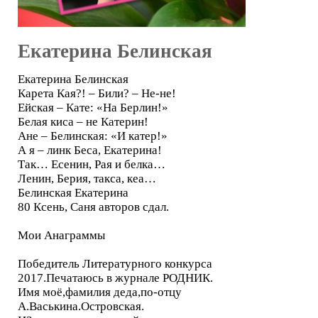
Екатерина Белинская
Екатерина Белинская
Карета Кая?! – Били? – Не-не!
Ейская – Кате: «На Берлин!»
Белая киса – не Катерин!
Ане – Белинская: «И катер!»
А я – линк Беса, Екатерина!
Так… Есенин, Рая и белка…
Ленин, Берия, такса, кеа…
Белинская Екатерина
80 Ксень, Саня авторов сдал.
Мои Анаграммы
Победитель Литературного конкурса
2017.Печатаюсь в журнале РОДНИК.
Имя моё,фамилия деда,по-отцу
А.Васькина.Островская.