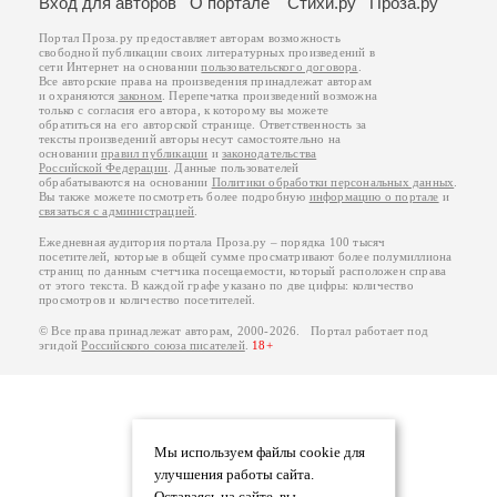
Вход для авторов
О портале
Стихи.ру
Проза.ру
Портал Проза.ру предоставляет авторам возможность
свободной публикации своих литературных произведений в
сети Интернет на основании
пользовательского договора
.
Все авторские права на произведения принадлежат авторам
и охраняются
законом
. Перепечатка произведений возможна
только с согласия его автора, к которому вы можете
обратиться на его авторской странице. Ответственность за
тексты произведений авторы несут самостоятельно на
основании
правил публикации
и
законодательства
Российской Федерации
. Данные пользователей
обрабатываются на основании
Политики обработки персональных данных
.
Вы также можете посмотреть более подробную
информацию о портале
и
связаться с администрацией
.
Ежедневная аудитория портала Проза.ру – порядка 100 тысяч
посетителей, которые в общей сумме просматривают более полумиллиона
страниц по данным счетчика посещаемости, который расположен справа
от этого текста. В каждой графе указано по две цифры: количество
просмотров и количество посетителей.
© Все права принадлежат авторам, 2000-2026. Портал работает под
эгидой
Российского союза писателей
.
18+
Мы используем файлы cookie для
улучшения работы сайта.