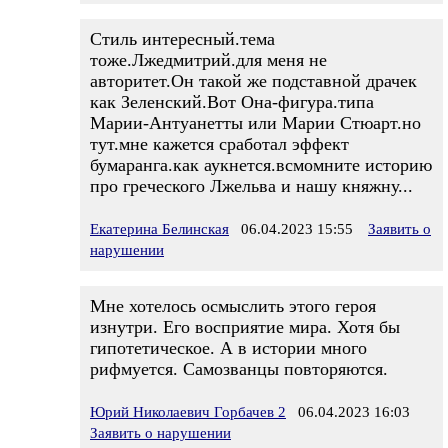
Стиль интересный.тема
тоже.Лжедмитрий.для меня не
авторитет.Он такой же подставной драчек
как Зеленский.Вот Она-фигура.типа
Марии-Антуанетты или Марии Стюарт.но
тут.мне кажется сработал эффект
бумаранга.как аукнется.всмомните историю
про греческого Лжельва и нашу княжну...
Екатерина Белинская
06.04.2023 15:55
Заявить о
нарушении
Мне хотелось осмыслить этого героя
изнутри. Его восприятие мира. Хотя бы
гипотетическое. А в истории много
рифмуется. Самозванцы повторяются.
Юрий Николаевич Горбачев 2
06.04.2023 16:03
Заявить о нарушении