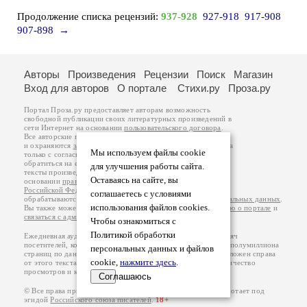
Продолжение списка рецензий:
937-928
927-918
917-908
907-898
→
Авторы
Произведения
Рецензии
Поиск
Магазин
Вход для авторов
О портале
Стихи.ру
Проза.ру
Портал Проза.ру предоставляет авторам возможность
свободной публикации своих литературных произведений в
сети Интернет на основании
пользовательского договора
.
Все авторские права на произведения принадлежат авторам
и охраняются
законом
. Перепечатка произведений возможна
Мы используем файлы cookie
только с согласия его автора, к которому вы можете
обратиться на его авторской странице. Ответственность за
для улучшения работы сайта.
тексты произведений авторы несут самостоятельно на
Оставаясь на сайте, вы
основании
правил публикации
и
законодательства
Российской Федерации
. Данные пользователей
соглашаетесь с условиями
обрабатываются на основании
Политики обработки персональных данных
.
использования файлов cookies.
Вы также можете посмотреть более подробную
информацию о портале
и
связаться с администрацией
.
Чтобы ознакомиться с
Политикой обработки
Ежедневная аудитория портала Проза.ру – порядка 100 тысяч
посетителей, которые в общей сумме просматривают более полумиллиона
персональных данных и файлов
страниц по данным счетчика посещаемости, который расположен справа
cookie,
нажмите здесь
.
от этого текста. В каждой графе указано по две цифры: количество
просмотров и количество посетителей.
Соглашаюсь
© Все права принадлежат авторам, 2000-2026. Портал работает под
эгидой
Российского союза писателей
.
18+