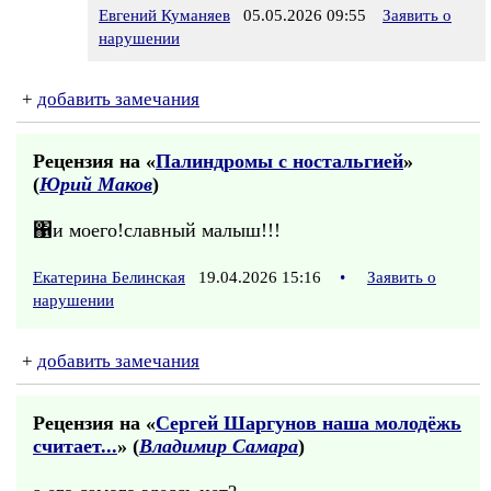
Евгений Куманяев
05.05.2026 09:55
Заявить о
нарушении
+
добавить замечания
Рецензия на «
Палиндромы с ностальгией
»
(
Юрий Маков
)
΁и моего!славный малыш!!!
Екатерина Белинская
19.04.2026 15:16
•
Заявить о
нарушении
+
добавить замечания
Рецензия на «
Сергей Шаргунов наша молодёжь
считает...
» (
Владимир Самара
)