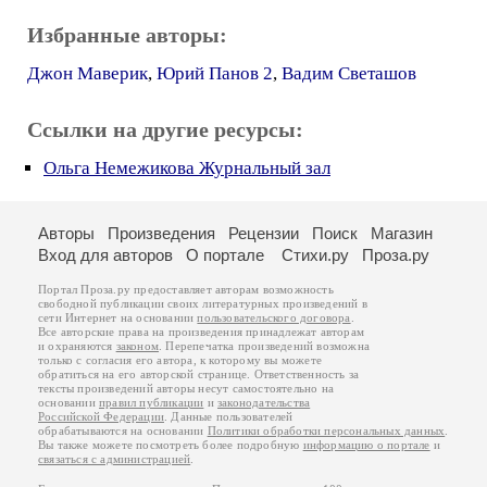
Избранные авторы:
Джон Маверик
,
Юрий Панов 2
,
Вадим Светашов
Ссылки на другие ресурсы:
Ольга Немежикова Журнальный зал
Авторы
Произведения
Рецензии
Поиск
Магазин
Вход для авторов
О портале
Стихи.ру
Проза.ру
Портал Проза.ру предоставляет авторам возможность
свободной публикации своих литературных произведений в
сети Интернет на основании
пользовательского договора
.
Все авторские права на произведения принадлежат авторам
и охраняются
законом
. Перепечатка произведений возможна
только с согласия его автора, к которому вы можете
обратиться на его авторской странице. Ответственность за
тексты произведений авторы несут самостоятельно на
основании
правил публикации
и
законодательства
Российской Федерации
. Данные пользователей
обрабатываются на основании
Политики обработки персональных данных
.
Вы также можете посмотреть более подробную
информацию о портале
и
связаться с администрацией
.