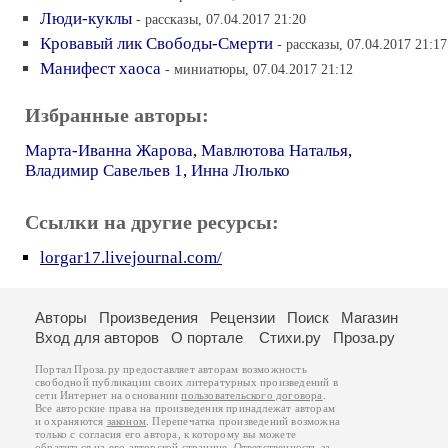
Люди-куклы
- рассказы, 07.04.2017 21:20
Кровавый лик Свободы-Смерти
- рассказы, 07.04.2017 21:17
Манифест хаоса
- миниатюры, 07.04.2017 21:12
Избранные авторы:
Марта-Иванна Жарова
,
Мавлютова Наталья
,
Владимир Савельев 1
,
Инна Люлько
Ссылки на другие ресурсы:
lorgar17.livejournal.com/
Авторы
Произведения
Рецензии
Поиск
Магазин
Вход для авторов
О портале
Стихи.ру
Проза.ру
Портал Проза.ру предоставляет авторам возможность
свободной публикации своих литературных произведений в
сети Интернет на основании
пользовательского договора
.
Все авторские права на произведения принадлежат авторам
и охраняются
законом
. Перепечатка произведений возможна
только с согласия его автора, к которому вы можете
обратиться на его авторской странице. Ответственность за