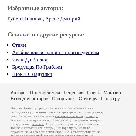
Избранные авторы:
Рубен Пашинян
,
Артис Дмитрий
Ссылки на другие ресурсы:
Стихи
Альбом иллюстраций к произведениям
Иван-Да-Лилия
Бредущая По Граблям
Шок_О_Ладушки
Авторы
Произведения
Рецензии
Поиск
Магазин
Вход для авторов
О портале
Стихи.ру
Проза.ру
Портал Проза.ру предоставляет авторам возможность
свободной публикации своих литературных произведений в
сети Интернет на основании
пользовательского договора
.
Все авторские права на произведения принадлежат авторам
и охраняются
законом
. Перепечатка произведений возможна
только с согласия его автора, к которому вы можете
обратиться на его авторской странице. Ответственность за
тексты произведений авторы несут самостоятельно на