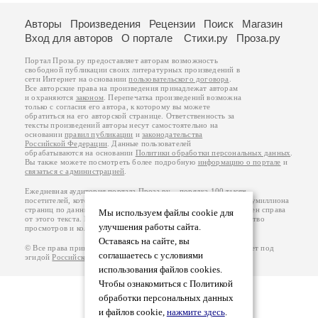
Авторы
Произведения
Рецензии
Поиск
Магазин
Вход для авторов
О портале
Стихи.ру
Проза.ру
Портал Проза.ру предоставляет авторам возможность
свободной публикации своих литературных произведений в
сети Интернет на основании
пользовательского договора
.
Все авторские права на произведения принадлежат авторам
и охраняются
законом
. Перепечатка произведений возможна
только с согласия его автора, к которому вы можете
обратиться на его авторской странице. Ответственность за
тексты произведений авторы несут самостоятельно на
основании
правил публикации
и
законодательства
Российской Федерации
. Данные пользователей
обрабатываются на основании
Политики обработки персональных данных
.
Вы также можете посмотреть более подробную
информацию о портале
и
связаться с администрацией
.
Ежедневная аудитория портала Проза.ру – порядка 100 тысяч
посетителей, которые в общей сумме просматривают более полумиллиона
страниц по данным счетчика посещаемости, который расположен справа
Мы используем файлы cookie для
от этого текста. В каждой графе указано по две цифры: количество
улучшения работы сайта.
просмотров и количество посетителей.
Оставаясь на сайте, вы
© Все права принадлежат авторам, 2000-2026. Портал работает под
соглашаетесь с условиями
эгидой
Российского союза писателей
.
18+
использования файлов cookies.
Чтобы ознакомиться с Политикой
обработки персональных данных
и файлов cookie,
нажмите здесь
.