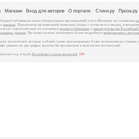
к
Магазин
Вход для авторов
О портале
Стихи.ру
Проза.ру
ободной публикации своих литературных произведений в сети Интернет на основании
по
ся
законом
. Перепечатка произведений возможна только с согласия его автора, к котором
ры несут самостоятельно на основании
правил публикации
и
законодательства Российско
ональных данных
. Вы также можете посмотреть более подробную
информацию о портал
тысяч посетителей, которые в общей сумме просматривают более полумиллиона страниц 
афе указано по две цифры: количество просмотров и количество посетителей.
работает под эгидой
Российского союза писателей
.
18+