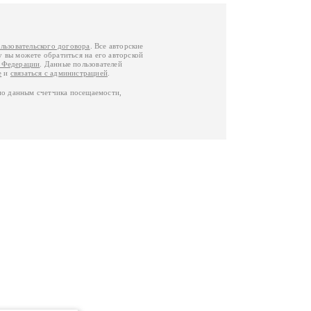
льзовательского договора
. Все авторские
у вы можете обратиться на его авторской
й Федерации
. Данные пользователей
е
и
связаться с администрацией
.
по данным счетчика посещаемости,