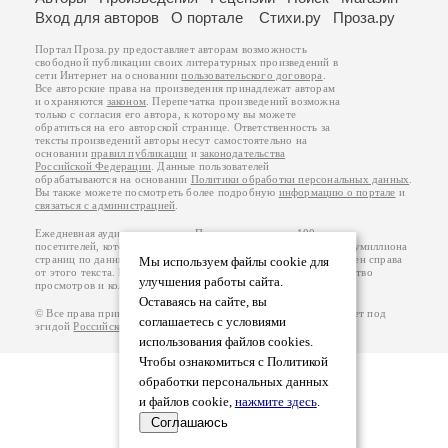
Вход для авторов
О портале
Стихи.ру
Проза.ру
Портал Проза.ру предоставляет авторам возможность
свободной публикации своих литературных произведений в
сети Интернет на основании
пользовательского договора
.
Все авторские права на произведения принадлежат авторам
и охраняются
законом
. Перепечатка произведений возможна
только с согласия его автора, к которому вы можете
обратиться на его авторской странице. Ответственность за
тексты произведений авторы несут самостоятельно на
основании
правил публикации
и
законодательства
Российской Федерации
. Данные пользователей
обрабатываются на основании
Политики обработки персональных данных
.
Вы также можете посмотреть более подробную
информацию о портале
и
связаться с администрацией
.
Ежедневная аудитория портала Проза.ру – порядка 100 тысяч
посетителей, которые в общей сумме просматривают более полумиллиона
страниц по данным счетчика посещаемости, который расположен справа
Мы используем файлы cookie для
от этого текста. В каждой графе указано по две цифры: количество
улучшения работы сайта.
просмотров и количество посетителей.
Оставаясь на сайте, вы
© Все права принадлежат авторам, 2000-2026. Портал работает под
соглашаетесь с условиями
эгидой
Российского союза писателей
.
18+
использования файлов cookies.
Чтобы ознакомиться с Политикой
обработки персональных данных
и файлов cookie,
нажмите здесь
.
Соглашаюсь