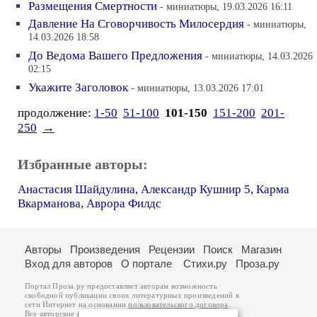
Размещения Смертности
- миниатюры, 19.03.2026 16:11
Давление На Сговорчивость Милосердия
- миниатюры,
14.03.2026 18:58
До Ведома Вашего Предложения
- миниатюры, 14.03.2026
02:15
Укажите Заголовок
- миниатюры, 13.03.2026 17:01
продолжение:
1-50
51-100
101-150
151-200
201-
250
→
Избранные авторы:
Анастасия Шайдулина
,
Александр Кушнир 5
,
Карма
Вкарманова
,
Аврора Филдс
Авторы
Произведения
Рецензии
Поиск
Магазин
Вход для авторов
О портале
Стихи.ру
Проза.ру
Портал Проза.ру предоставляет авторам возможность
свободной публикации своих литературных произведений в
сети Интернет на основании
пользовательского договора
.
Все авторские права на произведения принадлежат авторам