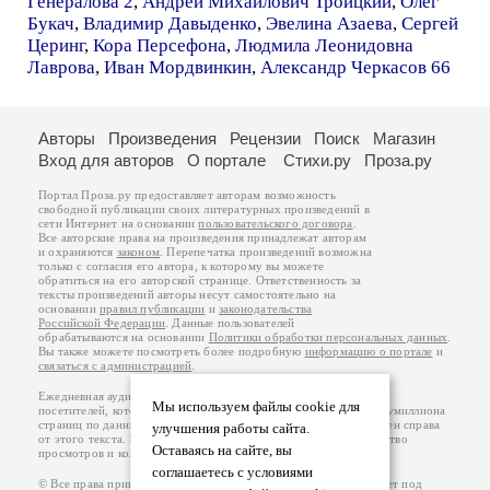
Генералова 2
,
Андрей Михайлович Троицкий
,
Олег
Букач
,
Владимир Давыденко
,
Эвелина Азаева
,
Сергей
Церинг
,
Кора Персефона
,
Людмила Леонидовна
Лаврова
,
Иван Мордвинкин
,
Александр Черкасов 66
Авторы
Произведения
Рецензии
Поиск
Магазин
Вход для авторов
О портале
Стихи.ру
Проза.ру
Портал Проза.ру предоставляет авторам возможность
свободной публикации своих литературных произведений в
сети Интернет на основании
пользовательского договора
.
Все авторские права на произведения принадлежат авторам
и охраняются
законом
. Перепечатка произведений возможна
только с согласия его автора, к которому вы можете
обратиться на его авторской странице. Ответственность за
тексты произведений авторы несут самостоятельно на
основании
правил публикации
и
законодательства
Российской Федерации
. Данные пользователей
обрабатываются на основании
Политики обработки персональных данных
.
Вы также можете посмотреть более подробную
информацию о портале
и
связаться с администрацией
.
Ежедневная аудитория портала Проза.ру – порядка 100 тысяч
Мы используем файлы cookie для
посетителей, которые в общей сумме просматривают более полумиллиона
страниц по данным счетчика посещаемости, который расположен справа
улучшения работы сайта.
от этого текста. В каждой графе указано по две цифры: количество
Оставаясь на сайте, вы
просмотров и количество посетителей.
соглашаетесь с условиями
© Все права принадлежат авторам, 2000-2026. Портал работает под