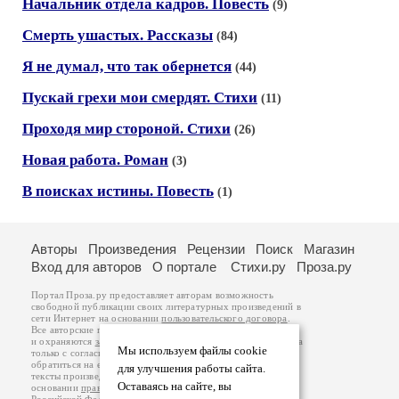
Начальник отдела кадров. Повесть
(9)
Смерть ушастых. Рассказы
(84)
Я не думал, что так обернется
(44)
Пускай грехи мои смердят. Стихи
(11)
Проходя мир стороной. Стихи
(26)
Новая работа. Роман
(3)
В поисках истины. Повесть
(1)
Авторы
Произведения
Рецензии
Поиск
Магазин
Вход для авторов
О портале
Стихи.ру
Проза.ру
Портал Проза.ру предоставляет авторам возможность
свободной публикации своих литературных произведений в
сети Интернет на основании
пользовательского договора
.
Все авторские права на произведения принадлежат авторам
и охраняются
законом
. Перепечатка произведений возможна
Мы используем файлы cookie
только с согласия его автора, к которому вы можете
обратиться на его авторской странице. Ответственность за
для улучшения работы сайта.
тексты произведений авторы несут самостоятельно на
Оставаясь на сайте, вы
основании
правил публикации
и
законодательства