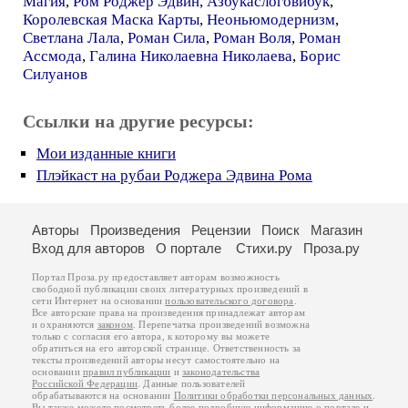
Магия
,
Ром Роджер Эдвин
,
Азбукаслоговибук
,
Королевская Маска Карты
,
Неоньюмодернизм
,
Светлана Лала
,
Роман Сила
,
Роман Воля
,
Роман
Ассмода
,
Галина Николаевна Николаева
,
Борис
Силуанов
Ссылки на другие ресурсы:
Мои изданные книги
Плэйкаст на рубаи Роджера Эдвина Рома
Авторы
Произведения
Рецензии
Поиск
Магазин
Вход для авторов
О портале
Стихи.ру
Проза.ру
Портал Проза.ру предоставляет авторам возможность
свободной публикации своих литературных произведений в
сети Интернет на основании
пользовательского договора
.
Все авторские права на произведения принадлежат авторам
и охраняются
законом
. Перепечатка произведений возможна
только с согласия его автора, к которому вы можете
обратиться на его авторской странице. Ответственность за
тексты произведений авторы несут самостоятельно на
основании
правил публикации
и
законодательства
Российской Федерации
. Данные пользователей
обрабатываются на основании
Политики обработки персональных данных
.
Вы также можете посмотреть более подробную
информацию о портале
и