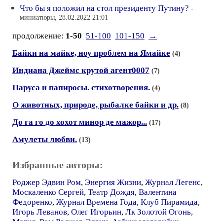
Что бы я положил на стол президенту Путину?
-
миниатюры, 28.02.2022 21:01
продолжение:
1-50
51-100
101-150
→
Байки на майке, ноу проблем на Ямайке
(4)
Индиана Джеймс крутой агент0007
(7)
Паруса и папиросы. стихотворения.
(4)
О животных, природе, рыбалке байки и др.
(8)
До га го до хохот минор де мажор...
(17)
Амулеты любви.
(13)
Избранные авторы:
Роджер Эдвин Ром
,
Энергия Жизни
,
Журнал Легенс
,
Москаленко Сергей
,
Театр Дождя
,
Валентина
Федоренко
,
Журнал Времена Года
,
Клуб Пирамида
,
Игорь Леванов
,
Олег Игорьин
,
Лк Золотой Огонь
,