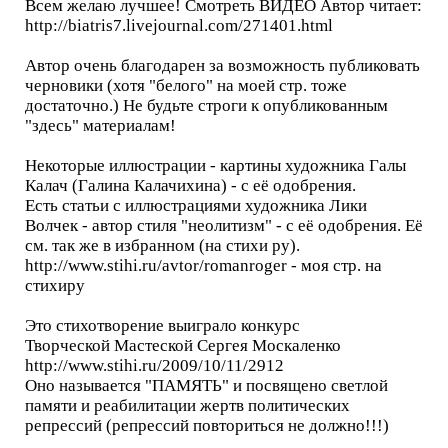
Всем желаю лучшее! Смотреть ВИДЕО Автор читает:
http://biatris7.livejournal.com/271401.html
Автор очень благодарен за возможность публиковать
черновики (хотя "белого" на моей стр. тоже
достаточно.) Не будьте строги к опубликованным
"здесь" материалам!
Некоторые иллюстрации - картины художника Галы
Калач (Галина Калачихина) - с её одобрения.
Есть статьи с иллюстрациями художника Лики
Волчек - автор стиля "неолитизм" - с её одобрения. Её
см. так же в избранном (на стихи ру).
http://www.stihi.ru/avtor/romanroger - моя стр. на
стихиру
Это стихотворение выиграло конкурс
Творческой Мастеской Сергея Москаленко
http://www.stihi.ru/2009/10/11/2912
Оно называется "ПАМЯТЬ" и посвящено светлой
памяти и реабилитации жертв политических
репрессий (репрессий повториться не должно!!!)