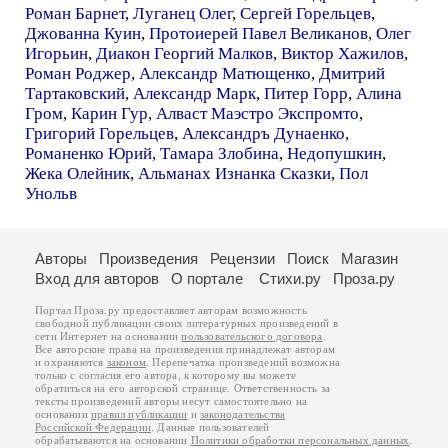
Роман Барнет
,
Луганец Олег
,
Сергей Горельцев
,
Джованна Куин
,
Протоиерей Павел Великанов
,
Олег
Игорьин
,
Диакон Георгий Малков
,
Виктор Хажилов
,
Роман Роджер
,
Александр Матющенко
,
Дмитрий
Тартаковский
,
Александр Марк
,
Питер Горр
,
Алина
Гром
,
Карин Гур
,
Алваст Маэстро Экспромто
,
Григорий Горельцев
,
Александръ Дунаенко
,
Романенко Юрий
,
Тамара Злобина
,
Недопушкин
,
Жека Олейник
,
Альманах Изнанка Сказки
,
Пол
Унольв
Авторы
Произведения
Рецензии
Поиск
Магазин
Вход для авторов
О портале
Стихи.ру
Проза.ру
Портал Проза.ру предоставляет авторам возможность
свободной публикации своих литературных произведений в
сети Интернет на основании
пользовательского договора
.
Все авторские права на произведения принадлежат авторам
и охраняются
законом
. Перепечатка произведений возможна
только с согласия его автора, к которому вы можете
обратиться на его авторской странице. Ответственность за
тексты произведений авторы несут самостоятельно на
основании
правил публикации
и
законодательства
Российской Федерации
. Данные пользователей
обрабатываются на основании
Политики обработки персональных данных
.