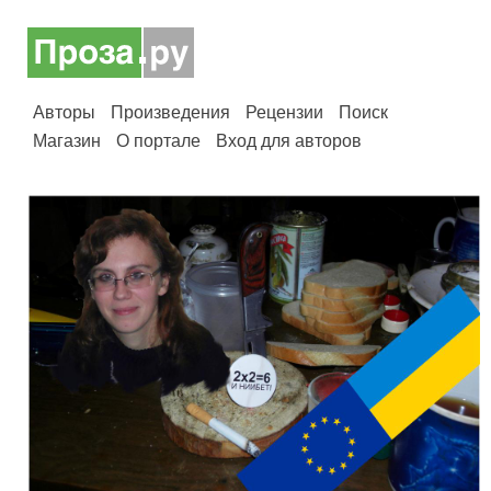
Авторы
Произведения
Рецензии
Поиск
Магазин
О портале
Вход для авторов