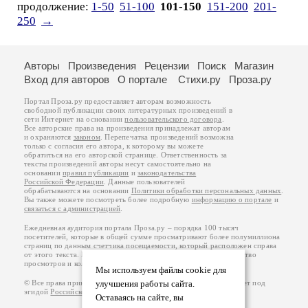
продолжение:
1-50
51-100
101-150
151-200
201-
250
→
Авторы
Произведения
Рецензии
Поиск
Магазин
Вход для авторов
О портале
Стихи.ру
Проза.ру
Портал Проза.ру предоставляет авторам возможность
свободной публикации своих литературных произведений в
сети Интернет на основании
пользовательского договора
.
Все авторские права на произведения принадлежат авторам
и охраняются
законом
. Перепечатка произведений возможна
только с согласия его автора, к которому вы можете
обратиться на его авторской странице. Ответственность за
тексты произведений авторы несут самостоятельно на
основании
правил публикации
и
законодательства
Российской Федерации
. Данные пользователей
обрабатываются на основании
Политики обработки персональных данных
.
Вы также можете посмотреть более подробную
информацию о портале
и
связаться с администрацией
.
Ежедневная аудитория портала Проза.ру – порядка 100 тысяч
посетителей, которые в общей сумме просматривают более полумиллиона
страниц по данным счетчика посещаемости, который расположен справа
от этого текста. В каждой графе указано по две цифры: количество
просмотров и количество посетителей.
Мы используем файлы cookie для
© Все права принадлежат авторам, 2000-2026. Портал работает под
улучшения работы сайта.
эгидой
Российского союза писателей
.
18+
Оставаясь на сайте, вы