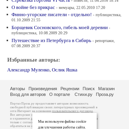
Стрекозка Горгона VI часть
- повести, 11.04.2016 18:14
О войне без прикрас
- мемуары, 22.05.2010 17:20
Финно-угорские писатели - отдельно!
- публицистика,
01.10.2009 21:55
Борщевик Сосновского, гибель моей деревни
-
публицистика, 10.08.2009 20:29
Путешествие из Петербурга в Сибирь
- репортажи,
07.08.2009 20:37
Избранные авторы:
Александр Муленко
,
Ослик Яшка
Авторы
Произведения
Рецензии
Поиск
Магазин
Вход для авторов
О портале
Стихи.ру
Проза.ру
Портал Проза.ру предоставляет авторам возможность
свободной публикации своих литературных произведений в
сети Интернет на основании
пользовательского договора
.
Все авторские права на произведения принадлежат авторам
и охраняются
законом
. Перепечатка произведений возможна
Мы используем файлы cookie
только с согласия его автора, к которому вы можете
обратиться на его авторской странице. Ответственность за
для улучшения работы сайта.