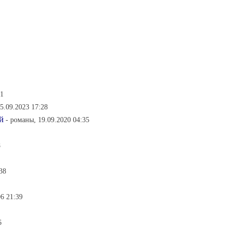
21
25.09.2023 17:28
й
- романы, 19.09.2020 04:35
8
38
06 21:39
6