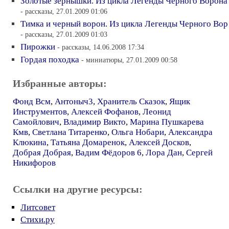
Золотые зернышки. Из цикла Легенды Черного Ворона
- рассказы, 27.01.2009 01:06
Тимка и черный ворон. Из цикла Легенды Черного Вор
- рассказы, 27.01.2009 01:03
Пирожки
- рассказы, 14.06.2008 17:34
Гордая походка
- миниатюры, 27.01.2009 00:58
Избранные авторы:
Фонд Всм
,
Антоныч3
,
Хранитель Сказок
,
Ящик
Инструментов
,
Алексей Фофанов
,
Леонид
Самойлович
,
Владимир Викто
,
Марина Пушкарева
Кмв
,
Светлана Титаренко
,
Ольга Нобари
,
Александра
Клюкина
,
Татьяна Домаренок
,
Алексей Досков
,
Добрая Добрая
,
Вадим Фёдоров 6
,
Лора Дан
,
Сергей
Никифоров
Ссылки на другие ресурсы:
Литсовет
Стихи.ру