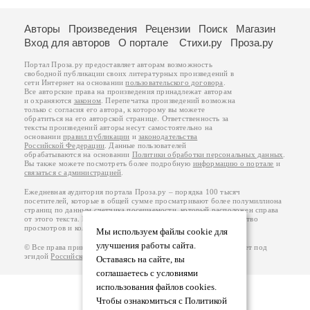
Авторы
Произведения
Рецензии
Поиск
Магазин
Вход для авторов
О портале
Стихи.ру
Проза.ру
Портал Проза.ру предоставляет авторам возможность
свободной публикации своих литературных произведений в
сети Интернет на основании
пользовательского договора
.
Все авторские права на произведения принадлежат авторам
и охраняются
законом
. Перепечатка произведений возможна
только с согласия его автора, к которому вы можете
обратиться на его авторской странице. Ответственность за
тексты произведений авторы несут самостоятельно на
основании
правил публикации
и
законодательства
Российской Федерации
. Данные пользователей
обрабатываются на основании
Политики обработки персональных данных
.
Вы также можете посмотреть более подробную
информацию о портале
и
связаться с администрацией
.
Ежедневная аудитория портала Проза.ру – порядка 100 тысяч
посетителей, которые в общей сумме просматривают более полумиллиона
страниц по данным счетчика посещаемости, который расположен справа
от этого текста. В каждой графе указано по две цифры: количество
просмотров и количество посетителей.
Мы используем файлы cookie для
улучшения работы сайта.
© Все права принадлежат авторам, 2000-2026. Портал работает под
эгидой
Российского союза писателей
.
18+
Оставаясь на сайте, вы
соглашаетесь с условиями
использования файлов cookies.
Чтобы ознакомиться с Политикой