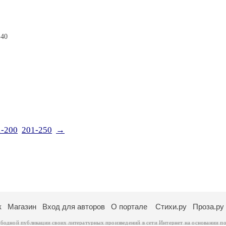
:40
1-200
201-250
→
к
Магазин
Вход для авторов
О портале
Стихи.ру
Проза.ру
ободной публикации своих литературных произведений в сети Интернет на основании
по