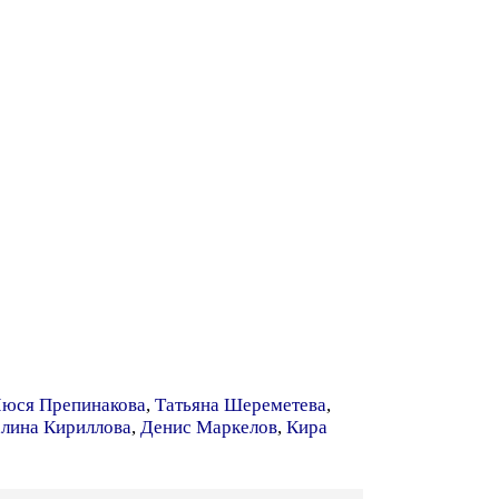
юся Препинакова
,
Татьяна Шереметева
,
лина Кириллова
,
Денис Маркелов
,
Кира