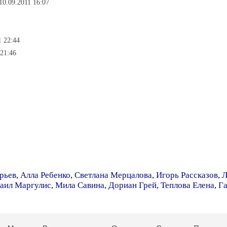
 10.09.2011 16:07
1 22:44
 21:46
рьев
,
Алла Ребенко
,
Светлана Мерцалова
,
Игорь Рассказов
,
Л
аил Маргулис
,
Мила Савина
,
Дориан Грей
,
Теплова Елена
,
Га