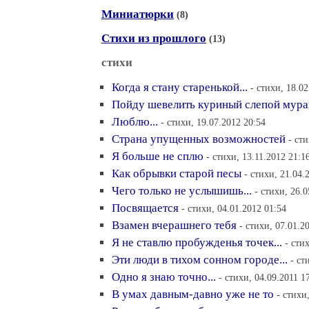
Миниатюрки
(8)
Стихи из прошлого
(13)
стихи
Когда я стану старенькой...
- стихи, 18.0
Пойду шевелить куриный слепой мурав
Люблю...
- стихи, 19.07.2012 20:54
Страна упущенных возможностей
- ст
Я больше не сплю
- стихи, 13.11.2012 21:1
Как обрывки старой песы
- стихи, 21.04.
Чего только не услышишь...
- стихи, 26.
Посвящается
- стихи, 04.01.2012 01:54
Взамен вчерашнего тебя
- стихи, 07.01.2
Я не ставлю пробужденья точек...
- сти
Эти люди в тихом сонном городе...
- ст
Одно я знаю точно...
- стихи, 04.09.2011 1
В умах давным-давно уже не то
- стихи