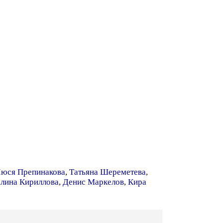
юся Препинакова
,
Татьяна Шереметева
,
лина Кириллова
,
Денис Маркелов
,
Кира