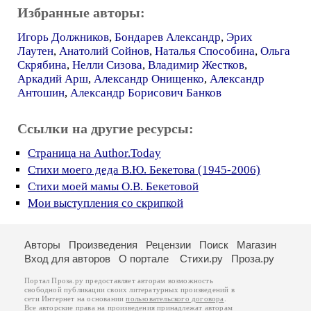
Избранные авторы:
Игорь Должников
,
Бондарев Александр
,
Эрих
Лаутен
,
Анатолий Сойнов
,
Наталья Способина
,
Ольга
Скрябина
,
Нелли Сизова
,
Владимир Жестков
,
Аркадий Арш
,
Александр Онищенко
,
Александр
Антошин
,
Александр Борисович Банков
Ссылки на другие ресурсы:
Страница на Author.Today
Стихи моего деда В.Ю. Бекетова (1945-2006)
Стихи моей мамы О.В. Бекетовой
Мои выступления со скрипкой
Авторы
Произведения
Рецензии
Поиск
Магазин
Вход для авторов
О портале
Стихи.ру
Проза.ру
Портал Проза.ру предоставляет авторам возможность
свободной публикации своих литературных произведений в
сети Интернет на основании
пользовательского договора
.
Все авторские права на произведения принадлежат авторам