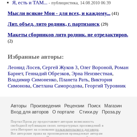
Я, есть и ТАМ...
- публицистика, 14.08.2010 06:39
Мысли всякие Мои - для всех, и каждому...
(41)
Лит. объед. лито родник, г. партизанск
(29)
Макеты сборников лито родник. не отредактиров.
(2)
Избранные авторы:
Леонид Лосев
,
Сергей Жуков 3
,
Олег Вороной
,
Роман
Барнет
,
Геннадий Обрезков
,
Эрна Неизвестная
,
Владимир Симоненко
,
Планета Рать
,
Виктория
Симонова
,
Светлана Самородова
,
Георгий Туровник
Авторы
Произведения
Рецензии
Поиск
Магазин
Вход для авторов
О портале
Стихи.ру
Проза.ру
Портал Проза.ру предоставляет авторам возможность
свободной публикации своих литературных произведений в
сети Интернет на основании
пользовательского договора
.
Все авторские права на произведения принадлежат авторам