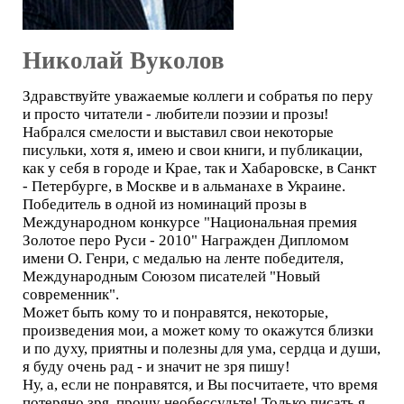
Николай Вуколов
Здравствуйте уважаемые коллеги и собратья по перу
и просто читатели - любители поэзии и прозы!
Набрался смелости и выставил свои некоторые
писульки, хотя я, имею и свои книги, и публикации,
как у себя в городе и Крае, так и Хабаровске, в Санкт
- Петербурге, в Москве и в альманахе в Украине.
Победитель в одной из номинаций прозы в
Международном конкурсе "Национальная премия
Золотое перо Руси - 2010" Награжден Дипломом
имени О. Генри, с медалью на ленте победителя,
Международным Союзом писателей "Новый
современник".
Может быть кому то и понравятся, некоторые,
произведения мои, а может кому то окажутся близки
и по духу, приятны и полезны для ума, сердца и души,
я буду очень рад - и значит не зря пишу!
Ну, а, если не понравятся, и Вы посчитаете, что время
потеряно зря, прошу необессудьте! Только писать я,