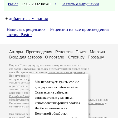
Pasior
17.02.2002 08:40
•
Заявить о нарушении
+
добавить замечания
Написать рецензию
Рецензии на все произведения
автора Pasior
Авторы
Произведения
Рецензии
Поиск
Магазин
Вход для авторов
О портале
Стихи.ру
Проза.ру
Портал Проза.ру предоставляет авторам возможность
свободной публикации своих литературных произведений в
сети Интернет на основании
пользовательского договора
.
Все авторские права на произведения принадлежат авторам
и охраняются
законом
. Перепечатка произведений возможна
Мы используем файлы cookie
только с согласия его автора, к которому вы можете
обратиться на его авторской странице. Ответственность за
для улучшения работы сайта.
тексты произведений авторы несут самостоятельно на
Оставаясь на сайте, вы
основании
правил публикации
и
законодательства
Российской Федерации
. Данные пользователей
соглашаетесь с условиями
обрабатываются на основании
Политики обработки персональных данных
.
использования файлов cookies.
Вы также можете посмотреть более подробную
информацию о портале
и
связаться с администрацией
.
Чтобы ознакомиться с
Политикой обработки
Ежедневная аудитория портала Проза.ру – порядка 100 тысяч
посетителей, которые в общей сумме просматривают более полумиллиона