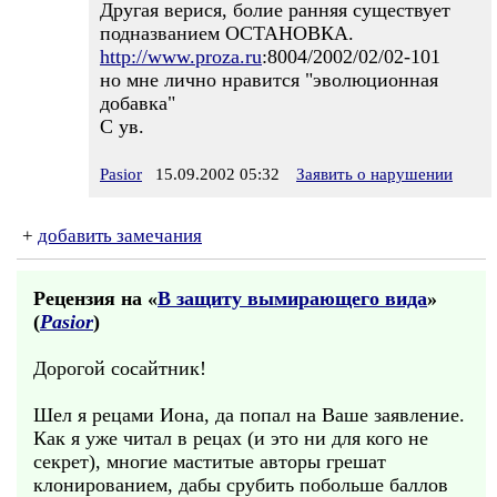
Другая верися, болие ранняя существует
подназванием ОСТАНОВКА.
http://www.proza.ru
:8004/2002/02/02-101
но мне лично нравится "эволюционная
добавка"
С ув.
Pasior
15.09.2002 05:32
Заявить о нарушении
+
добавить замечания
Рецензия на «
В защиту вымирающего вида
»
(
Pasior
)
Дорогой сосайтник!
Шел я рецами Иона, да попал на Ваше заявление.
Как я уже читал в рецах (и это ни для кого не
секрет), многие маститые авторы грешат
клонированием, дабы срубить побольше баллов