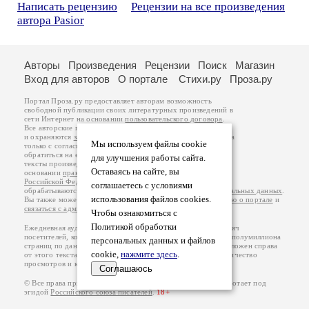
Написать рецензию
Рецензии на все произведения
автора Pasior
Авторы
Произведения
Рецензии
Поиск
Магазин
Вход для авторов
О портале
Стихи.ру
Проза.ру
Портал Проза.ру предоставляет авторам возможность
свободной публикации своих литературных произведений в
сети Интернет на основании
пользовательского договора
.
Все авторские права на произведения принадлежат авторам
и охраняются
законом
. Перепечатка произведений возможна
Мы используем файлы cookie
только с согласия его автора, к которому вы можете
обратиться на его авторской странице. Ответственность за
для улучшения работы сайта.
тексты произведений авторы несут самостоятельно на
Оставаясь на сайте, вы
основании
правил публикации
и
законодательства
Российской Федерации
. Данные пользователей
соглашаетесь с условиями
обрабатываются на основании
Политики обработки персональных данных
.
использования файлов cookies.
Вы также можете посмотреть более подробную
информацию о портале
и
связаться с администрацией
.
Чтобы ознакомиться с
Политикой обработки
Ежедневная аудитория портала Проза.ру – порядка 100 тысяч
посетителей, которые в общей сумме просматривают более полумиллиона
персональных данных и файлов
страниц по данным счетчика посещаемости, который расположен справа
cookie,
нажмите здесь
.
от этого текста. В каждой графе указано по две цифры: количество
просмотров и количество посетителей.
Соглашаюсь
© Все права принадлежат авторам, 2000-2026. Портал работает под
эгидой
Российского союза писателей
.
18+