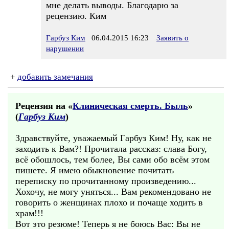
мне делать выводы. Благодарю за
рецензию. Ким
Гарбуз Ким
06.04.2015 16:23
Заявить о
нарушении
+
добавить замечания
Рецензия на «
Клиническая смерть. Быль
»
(
Гарбуз Ким
)
Здравствуйте, уважаемый Гарбуз Ким! Ну, как не
заходить к Вам?! Прочитала рассказ: слава Богу,
всё обошлось, тем более, Вы сами обо всём этом
пишете. Я имею обыкновение почитать
переписку по прочитанному произведению...
Хохочу, не могу уняться... Вам рекомендовано не
говорить о женщинах плохо и почаще ходить в
храм!!!
Вот это резюме! Теперь я не боюсь Вас: Вы не