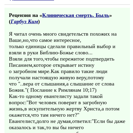
Рецензия на «
Клиническая смерть. Быль
»
(
Гарбуз Ким
)
Я читал очень много свидетельств похожих на
Ваше,но,что самое интересное,
только единицы сделали правильный выбор и
взяли в руки Библию-Божье слово...
Взяли для того,чтобы пережитое подтвердить
Писанием,которое открывает истину
о загробном мире.Как правило такие люди
получали настоящую живую веру,потому
что "..вера от слышания,а слышание от слова
Божия."( Послание к Римлянам 10;17)
Как-то одному евангелисту задали такой
вопрос:"Вот человек поверит в загробную
жизнь,в искупительную жертву Христа,а потом
окажется,что там ничего нет?"
Евангелист,долго не думая,ответил:"Если бы даже
оказалось и так,то вы бы ничего