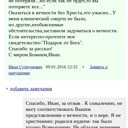
не потеряли...но если так не будет,то вы
потеряете все..."
Оказаться в вечности без Христа,это ужасно...У
меня клинической смерти не было,
но другие,необьяснимые
обстоятельства,заставили задуматься о вечности.
Если интересно-прочтите мое
свидетельство:"Подарок от Бога".
Спасибо за рассказ!
С миром Божиим,Иван.
Иван Супрунович
09.01.2016 22:32
•
Заявить о
нарушении
+
добавить замечания
Спасибо, Иван, за отзыв . К сожалению, не
могу соответствовать Вашим
представлениям о вечности, и о вере. Я не
христианин: родился иудеем- так было
угодно Всевышнему. Не обладая знаниями