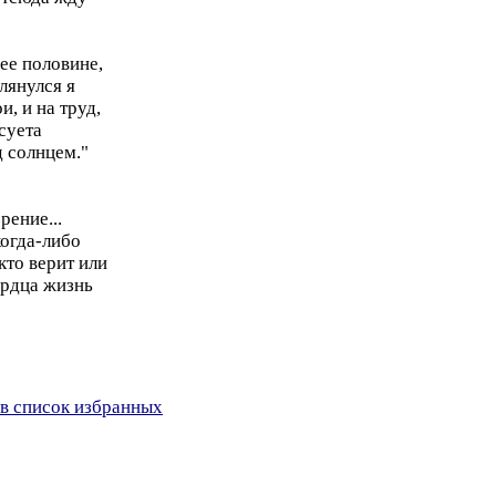
ее половине,
глянулся я
и, и на труд,
-суета
д солнцем."
рение...
когда-либо
кто верит или
ердца жизнь
в список избранных