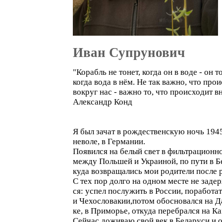
Иван Супрунович
"Корабль не тонет, когда он в воде - он т
когда вода в нём. Не так важно, что про
вокруг нас - важно то, что происходит в
Александр Конд
Я был зачат в рождественскую ночь 1945
неволе, в Германии.
Появился на белый свет в фильтрационно
между Польшей и Украиной, по пути в 
куда возвращались мои родители после р
С тех пор долго на одном месте не заде
ся: успел послужить в России, поработа
и Чехословакии,потом обосновался на Д
ке, в Приморье, откуда перебрался на Ка
Сейчас доживаю свой век в Беларуси и 