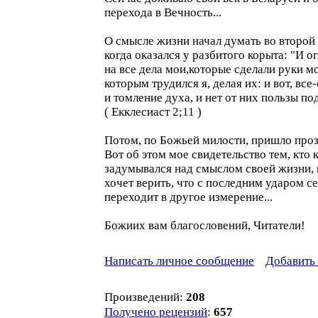
перехода в Вечность...
О смысле жизни начал думать во второй 
когда оказался у разбитого корыта: "И о
на все дела мои,которые сделали руки мо
которым трудился я, делая их: и вот, все
и томление духа, и нет от них пользы по
( Екклесиаст 2;11 )
Потом, по Божьей милости, пришло проз
Вот об этом мое свидетельство тем, кто 
задумывался над смыслом своей жизни, 
хочет верить, что с последним ударом с
переходит в другое измерение...
Божиих вам благословений, Читатели!
Написать личное сообщение
Добавить 
Произведений:
208
Получено рецензий
:
657