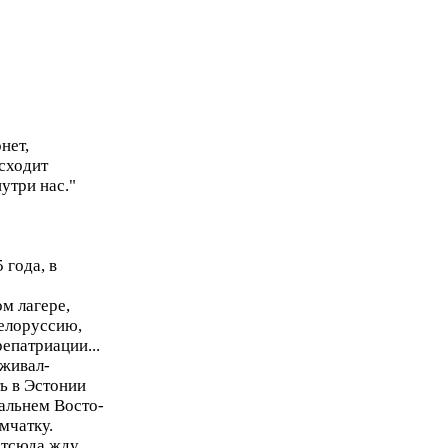
онет,
исходит
нутри нас."
 года, в
м лагере,
Белоруссию,
епатриации...
рживал-
ть в Эстонии
альнем Восто-
мчатку.
отсюда жду