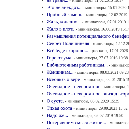
на грани...
- миниатюры, 11.02.2015 19:17
Это не анекдот...
- миниатюры, 15.01.2020 
Пробный камень
- миниатюры, 12.02.2019 
Жаль, конечно...
- миниатюры, 07.01.2019 1
Жало в плоть
- миниатюры, 16.06.2019 16:1
Размышления потенциального бенефи
Секрет Полишинеля
- миниатюры, 12.12.2
Всё будет хорошо...
- рассказы, 17.01.2026
Горе от ума.
- миниатюры, 27.07.2016 10:38
Библиотечным работникам...
- миниатюр
Женщинам...
- миниатюры, 08.03.2021 09:28
Вскользь о вере
- миниатюры, 02.01.2015 1
Очевидное - невероятное
- миниатюры, 1
Очевидное - невероятное. эпизод втор
О суете.
- миниатюры, 06.02.2020 15:39
Тихая охота
- миниатюры, 29.09.2021 15:52
Надо же...
- миниатюры, 03.07.2019 19:50
Потерявшим смысл жизни...
- миниатюры