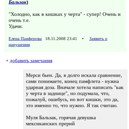
Бальзак
)
"Холодно, как в кишках у черта" - супер! Очень и
очень т.е.
Удачи.
Елена Панферова
18.11.2008 23:41
•
Заявить о
нарушении
+
добавить замечания
Мерси бьен. Да, я долго искала сравнение,
сами понимаете, конец памфлета - нужна
ударная доза. Вначале хотела написать "как
у черта в заднице", но подумала, что,
пожалуй, ошибусь, но вот кишки, это да,
это именно то, что нужно. Я так считаю.
Муля Бальзак, горячая девушка
мексиканских прерий