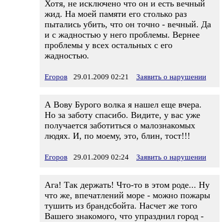
Хотя, не исключено что он и есть вечный
жид. На моей памяти его столько раз
пытались убить, что он точно - вечный. Да
и с жадностью у него проблемы. Вернее
проблемы у всех остальных с его
жадностью.
Егоров
29.01.2009 02:21
Заявить о нарушении
А Вову Бурого волка я нашел еще вчера.
Но за заботу спасибо. Видите, у вас уже
получается заботиться о малознакомых
людях. И, по моему, это, блин, тост!!!
Егоров
29.01.2009 02:24
Заявить о нарушении
Ага! Так держать! Что-то в этом роде... Ну
что же, впечатлений море - можно пожары
тушить из брандсбойта. Насчет же того
Вашего знакомого, что упразднил город -