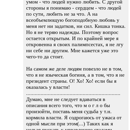
умом - что людей нужно любить. С другой
стороны я понимаю - сердцем - что людей
по сути, любить не за что. А на
всеобъемлющую богоподобную любовь у
меня нет ни задатков, ни сил. Кишка тонка.
Но я не теряю надежды. Поэтому вопрос
остается открытым. И по крайней мере я
откровенна я своих палимпсестах, я не лгу
ни себе ни другим. Мне кажется уже это
чего-то да стоит.
На самом же деле людям повезло не в том,
что я не языческая богиня, а в том, что я не
президент страны. О! Хо! Хо! если бы я
оказалась у власти!
.................................................................
Думаю, мне не следует вдаваться в
описания всего того, что м о г л о бы
произойти, поставь меня судьба у т.н.
кормила власти. Я содрогаюсь от ужаса от
одной мысли при этом(...) Таких как я
нельзя пускать к управлению стадами