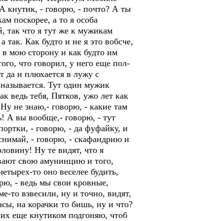
А кнутик, - говорю, - почто? А ты
ам поскорее, а то я особа
, так что я тут же к мужикам
а так. Как будто и не я это вобсче,
 в мою сторону и как будто им
ого, что говорил, у него еще пол-
т да и плюхается в лужу с
 называется. Тут один мужик
к ведь тебя, Пятков, ужо лет как
Ну не знаю,- говорю, - какие там
ь! А вы вообще,- говорю, - тут
портки, - говорю, - да фуфайку, и
снимай, - говорю, - скафандрию и
рловину! Ну те видят, что я
ывают свою амунинцию и того,
 четырех-то оно веселее будить,
орю, - ведь мы свои кровные,
е-то взвесили, ну и точно, видят,
асы, на корачки то бишь, ну и что?
 их еще кнутиком подгоняю, чтоб