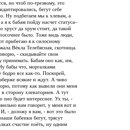
ся, но чтоб по-трезвому, это
 идаптировались, бегут себе
о. Ну подбегаем мы к хлевам, а
а я к бабам пойду насчет статуса–
 хруст да хрум стоит, да такой
 посочнее было. Тоже видь люди,
вот прибегаю я к силосному
жала Вёкла Телебясная, скотница.
говорю, - скидывайте свои
у принимать. Бабам оно как, им,
 Ну бабы что, моргалками
 бодро все как-то. Поскорей,
фаберже всякие и ждут. А чиво
оворю, потому как вывели они меня
 в сторону хлеваториев. А тут
 оно будет интереснее. Ух ты, -
авильно вам говорит, у меня вот и
И, - доложу я вам, - вот это было
наши бабенки бегут, трясут
лках счастие поёть, ну одним