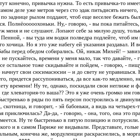
 тут конечно, привычка нужна. То есть привычка-то имеет
амом деле уже метров через сто эдак питьдисять ничего,
а по заднице рылом поддают, чтоб еще веселее бежать был
я. Полнёооооохоньки. Ну,- говорю, - вы пока питайтесь, 
уж меня и не слушают. Лопают себе за милую душу, только
е Пенной, - вы туда им водки полведра подлейте, чтоб им
о хочица. Но я это уже набегу ей указания раздавал. И 
бабы перед обедом собирались. Ой, никак Михей! – завиз
 не пускайтесь, времени у меня мало, так что давайте, - 
се остальное тоже скидывайте и пойдем, - говорю, - пищ
то начнут свои сюсимасюсии – и до свету не управишься.
го, придется рассупониваться, да все как-то медленно, не
 нету времени! Ну те, однако, поскидали свои неглиже и 
те, где хлеватория-то ваша?? Это я уже очень громко им г
быстренько в ряды по пять персон построились и двинули
скотница, и говорит, - эй бабоньки, а видь на четырех-то
я приключилась? Да-да, - говорю, - она, того, она это пр
имеется. Ну те быстренько в пятую позицию и потрусили. 
кого и в самом Париже не видывали. Представьте, голые 
льным, конечна же, мордуленции раскраснелись, в морга