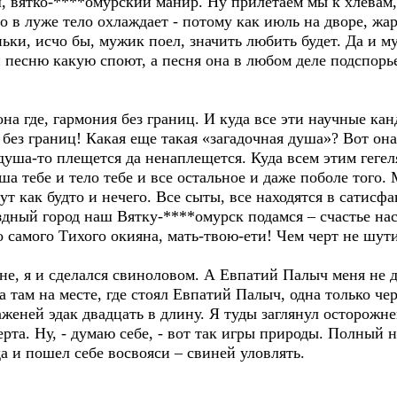
ш, вятко-****омурский манир. Ну прилетаем мы к хлева
 в луже тело охлаждает - потому как июль на дворе, жар
ьки, исчо бы, мужик поел, значить любить будет. Да и м
 песню какую споют, а песня она в любом деле подспорь
 она где, гармония без границ. И куда все эти научные ка
без границ! Какая еще такая «загадочная душа»? Вот она 
душа-то плещется да ненаплещется. Куда всем этим гегел
уша тебе и тело тебе и все остальное и даже поболе того
ут как будто и нечего. Все сыты, все находятся в сатисфа
здный город наш Вятку-****омурск подамся – счастье нас
 самого Тихого окияна, мать-твою-ети! Чем черт не шути
ане, я и сделался свиноловом. А Евпатий Палыч меня не д
 там на месте, где стоял Евпатий Палыч, одна только чер
еней эдак двадцать в длину. Я туды заглянул осторожне
ерта. Ну, - думаю себе, - вот так игры природы. Полный н
да и пошел себе восвояси – свиней уловлять.