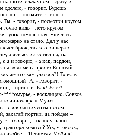
к на щите рекламном – сразу и
м сделаю, - говорит. Будешь
оворю, - погодите, я только
. Ты, - говорит, - посмотри кругом
и точно видь – лето кругом!
ятая, уполномоченная, мне лясы-
сем жарко не стало. Дел у нас
насчет брюк, так это он верно
ну, а левые, истественна, на
а я и говорю, - а как, пардон,
 но ты зови меня просто Евпатий.
как же это вам удалось?! То есть
огомощный! А, - говорит, -
т он, - пришли. Как! Уже?! –
ко-****омурье, - восклицаю. Совхоз
яйцо динозавра в Музээ
ит, - свои сантименты потом
ай, закатай портки, да пойдем –
у-с,- говорит, - начнем наши
трактора возятся? Угу, - говорю,
она изобрел, 'Перпетум Мобиле'