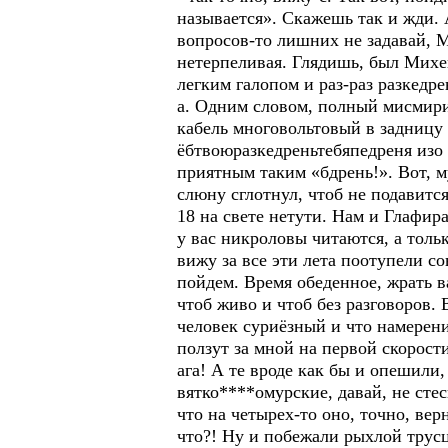
называется». Скажешь так и жди. А
вопросов-то лишних не задавай, Ми
нетерпеливая. Глядишь, был Михей,
легким галопом и раз-раз разкедрен
а. Одним словом, полный мисмири
кабель многовольтовый в задницу с
ёбтвоюразкедреньтебяпедреня изо р
приятным таким «бдрень!». Вот, м
слюну сглотнул, чтоб не подавится
18 на свете нетути. Нам и Глафира
у вас никроловы читаются, а тольк
вижу за все эти лета поотупели со
пойдем. Время обеденное, жрать в
чтоб живо и чтоб без разговоров. В
человек суриёзный и что намерени
ползут за мной на первой скорости
ага! А те вроде как бы и опешили,
вятко****омурские, давай, не стес
что на четырех-то оно, точно, вер
что?! Ну и побежали рыхлой трусц