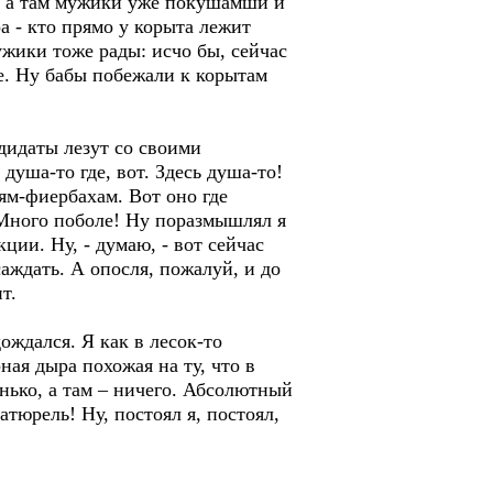
м, а там мужики уже покушамши и
а - кто прямо у корыта лежит
ужики тоже рады: исчо бы, сейчас
е. Ну бабы побежали к корытам
ндидаты лезут со своими
душа-то где, вот. Здесь душа-то!
ям-фиербахам. Вот оно где
. Много поболе! Ну поразмышлял я
кции. Ну, - думаю, - вот сейчас
аждать. А опосля, пожалуй, и до
т.
ождался. Я как в лесок-то
ная дыра похожая на ту, что в
нько, а там – ничего. Абсолютный
атюрель! Ну, постоял я, постоял,