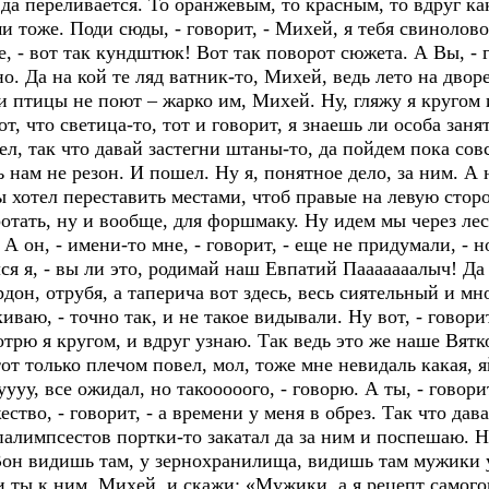
 да переливается. То оранжевым, то красным, то вдруг ка
 тоже. Поди сюды, - говорит, - Михей, я тебя свинолово
е, - вот так кундштюк! Вот так поворот сюжета. А Вы, - г
. Да на кой те ляд ватник-то, Михей, ведь лето на дворе
и птицы не поют – жарко им, Михей. Ну, гляжу я кругом 
от, что светица-то, тот и говорит, я знаешь ли особа зан
ел, так что давай застегни штаны-то, да пойдем пока сов
нам не резон. И пошел. Ну я, понятное дело, за ним. А 
ы хотел переставить местами, чтоб правые на левую сторо
отать, ну и вообще, для форшмаку. Ну идем мы через лес, 
. А он, - имени-то мне, - говорит, - еще не придумали, -
ся я, - вы ли это, родимай наш Евпатий Пааааааалыч! Да 
рдон, отрубя, а таперича вот здесь, весь сиятельный и мн
киваю, - точно так, и не такое видывали. Ну вот, - говори
мотрю я кругом, и вдруг узнаю. Так ведь это же наше Вят
тот только плечом повел, мол, тоже мне невидаль какая, 
ууу, все ожидал, но такооооого, - говорю. А ты, - говор
ство, - говорит, - а времени у меня в обрез. Так что дав
палимпсестов портки-то закатал да за ним и поспешаю. Н
он видишь там, у зернохранилища, видишь там мужики у 
ди ты к ним, Михей, и скажи: «Мужики, а я рецепт самог