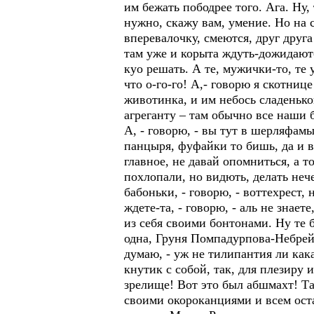
им бежать пободрее того. Ага. Ну,
нужно, скажу вам, умение. Но на с
вперевалочку, смеются, друг друг
там уже и корыта ждуть-дожидаютс
куо решать. А те, мужички-то, те 
что о-го-го! А,- говорю я скотниц
животинка, и им небось сладеньког
агреганту – там обычно все наши 
А, - говорю, - вы тут в шерляфамы
панцыря, фуфайки то бишь, да и в
главное, не давай опомниться, а 
похлопали, но видють, делать нече
бабоньки, - говорю, - воттехрест,
ждете-та, - говорю, - аль не знае
из себя своими бонтонами. Ну те 
одна, Груня Помпадурпова-Небрей, 
думаю, - уж не тилипантия ли кака
кнутик с собой, так, для плезиру 
зрелище! Вот это был абшмахт! Та
своими окороканциями и всем оста