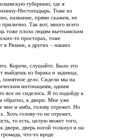
Колымскую губернию, где я
охнину-Нестопадырь. Тоже из
но, название, прямо скажем, не
я прилично. Так вот, много всего
едь тоже плохо людям вьетнамским
йских-то просторах, тоже
т в Рязани, а других – наших
то. Короче, слушайте. Было это
от выйдешь из барака и задница,
в, понятное дело. Сидели мы на
отическим интонациям, одним
о все не сиделось. Я то подойду к
ва обратно, к двери. Мне уже
 мне и амба, голову отрежет. Но
х. Хоть голову-то не отрежет,
юсть, то есть, целую может того,
к двери, дверь ногой толкнул и на
 громада, что-то вроде