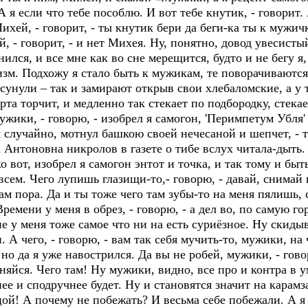
 я если что тебе пособлю. И вот тебе кнутик, - говорит. 
хей, - говорит, - ты кнутик бери да беги-ка ты к мужичк
 - говорит, - и нет Михея. Ну, понятно, довод увесистый
ился, и все мне как во сне мерещится, будто и не бегу я, 
зм. Подхожу я стало быть к мужикам, те поворачиваются
унули – так и замирают открыв свои хлебаломские, а у т
та торчит, и медленно так стекает по подбородку, стекае
ужики, - говорю, - изобрел я самогон, 'Перимпетум Убля'
 случайно, мотнул башкою своей нечесаной и шепчет, - та
 Антоновна никролов в газете о тибе вслух читала-дыть. 
о вот, изобрел я самогон энтот и точка, и так тому и быт
всем. Чего лупишь глазищи-то,- говорю, - давай, снимай 
ам пора. Да и ты тоже чего там зубы-то на меня пялишь, 
ремени у меня в обрез, - говорю, - а дел во, по самую го
е у меня тоже самое что ни на есть суриёзное. Ну скид
. А чего, - говорю, - вам так себя мучить-то, мужики, на
 но да я уже навострился. Да вы не робей, мужики, - гов
няйся. Чего там! Ну мужики, видно, все про и контра в ум
нее и сподручнее будет. Ну и становятся значит на карамз
ой! А почему не побежать? И весьма себе побежали. А я