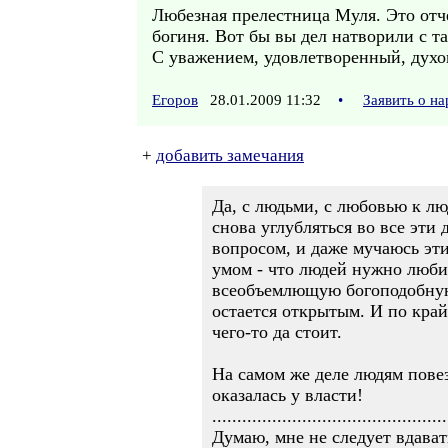
Любезная прелестница Муля. Это отче
богиня. Вот бы вы дел натворили с т
С уважением, удовлетворенный, духов
Егоров
28.01.2009 11:32
•
Заявить о н
+
добавить замечания
Да, с людьми, с любовью к лю
снова углубляться во все эти
вопросом, и даже мучаюсь эти
умом - что людей нужно любит
всеобъемлющую богоподобную 
остается открытым. И по край
чего-то да стоит.
На самом же деле людям повезл
оказалась у власти!
...............................................
Думаю, мне не следует вдавать