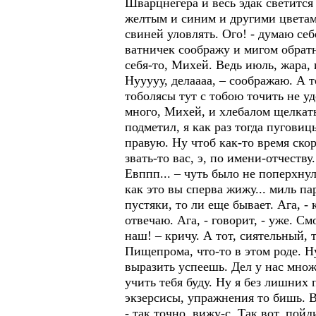
Шварцнегера и весь эдак светится
желтым и синим и другими цветами
свиней уловлять. Ого! - думаю себ
ватничек соображу и мигом обратно
себя-то, Михей. Ведь июль, жара, 
Нууууу, делаааа, – соображаю. А т
тоболясы тут с тобою точить не уд
много, Михей, и хлебалом щелкать 
подметил, я как раз тогда пуговиц
правую. Ну чтоб как-то время скор
звать-то вас, э, по имени-отчеству
Евппп... – чуть было не поперхнул
как это вы сперва жижу... миль па
пустяки, то ли еще бывает. Ага, - 
отвечаю. Ага, - говорит, - уже. С
наш! – кричу. А тот, сиятельный, 
Пищепрома, что-то в этом роде. Ну
выразить успеешь. Дел у нас множе
учить тебя буду. Ну я без лишних 
экзерсисы, упражнения то бишь. В
- так точно, вижу-с. Так вот, пой