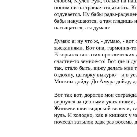
словом, Мулен Руж, только на на
попимши на травке отдыхають. Кто
отдувается. Ну бабы рады-радешен
бабы накушаются, а там глядишь и
насыщаться, а я думаю:
Думаю я: ну что ж, - думаю, - вот
зысканиями. Вот она, гармония-то 
В корытах вот этих прозаических 
счастие-то земное-то! Вот где и д
так, стало быть, вижу делать мне т
отдохну, цыгарку выкурю – и в уе
Москвы дойду. До Амура дойду, до
Вот так вот, дорогие мои согражд
вернулся за ценными указаниями, а
Жиньеве швитьцарской вывели, саж
нуль. И холодно, как в кишках у ч
почесал затылок эдак раз восемь, 