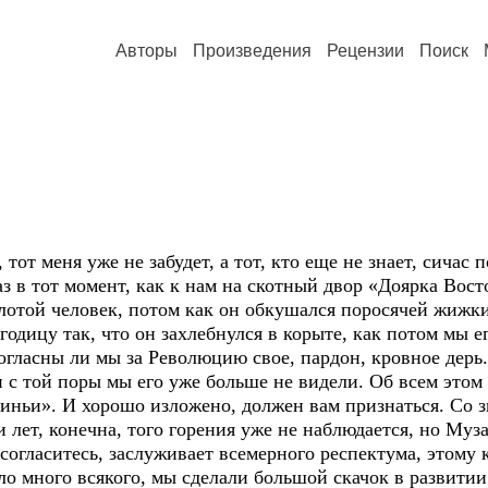
Авторы
Произведения
Рецензии
Поиск
, тот меня уже не забудет, а тот, кто еще не знает, сичас 
аз в тот момент, как к нам на скотный двор «Доярка Вост
лотой человек, потом как он обкушался поросячей жижки
годицу так, что он захлебнулся в корыте, как потом мы е
огласны ли мы за Революцию свое, пардон, кровное дерь..
 с той поры мы его уже больше не видели. Об всем этом
иньи». И хорошо изложено, должен вам признаться. Со з
 лет, конечна, того горения уже не наблюдается, но Муз
 согласитесь, заслуживает всемерного респектума, этому
ло много всякого, мы сделали большой скачок в развити