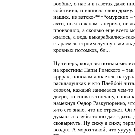
вообще, о нас и в газетах даже п
собствина, и написал свою драму
наших, из вятско-****омурских – 
ахти, но что ж нам таперича, не ж
произошло, а сколько еще всего м
жилось, а ведь выкарабкались-так
стараемся, строим лучшую жизнь д
кровных потомков, бл...
Ну теперь, когда вы познакомилис
на крестины Папы Римского – так з
крррак, пополам лопается, натура
раскладушках и кто Плейбой читал
словом, каждый занимался чем-то 
двери, то снова к топчану, снова к
намекнул Федор Разкупоренко, что
я-то его знаю, что не отрежет. Он
думаю, а в зубы точно даст-дыть, 
сковырнуть. Ну сижу я сижу, терп
воздух. А мороз такой, что ууууу.