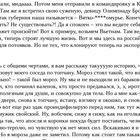
исали, мндаааа. Потом меня отправили в командировку в 
. Там же я встретил свою суженую, девицу Олимпиаду Бр
так губерния наша называется – Вятко-****омурье. Конеч
ить? Не существовать?! Да я спокоен – это вы ведите себ
ожет произойти! Вот к примеру, возьмем Вьетнам. Там в
и, типерь строят лучшую жизнь. Вот и мы здесь на росси
ля потомков. Но не тех, что клонируют теперь на экспор
ь с общими чертами, я вам расскажу такуууую историю, ч
овут моего соседа по топчану. Мороз стоял такой, что в
льно! – такой был мороз. Ну мы и не выходили из барако
, кто починял валенок, кто просто предавался, э, э, ир
полезным для души, и совокупно для тела. Но а мне как-т
 двери, снова к топчану, встану, взгляну в окошко, и сно
 вот еще раз эдак проиндифилирую перед ним, так тут же
 мужик свойский. Ну, вобсчим, сижу я сижу, как на иголка
да так, что апосля и коронки некуда будет поставить, чел
лю-терплю, но чувствую уж нет моих сил. Вскакиваю я и 
 Но я мороза даже не заметил. Потому как стоит там такая