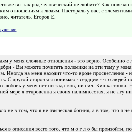
го же вы так род человеческий не любите? Как повезло
аким отношениям к людям. Пастораль у вас, с элементами
но, читатель. Егоров Е.
арушении
дям у меня сложные отношения - это верно. Особенно с 
 дебри - Вы можете почитать полемики на эти тему у мен
м. Иногда на меня находит что-то вроде просветления - 
ь. С другой стороны я понимаю - сердцем - что людей по
любовь у меня нет ни задатков, ни сил. Кишка тонка. 
ней мере я откровенна я своих палимпсестах, я не лгу ни
о не в том, что я не языческая богиня, а в том, что я не
..................
ся в описания всего того, что м о г л о бы произойти, по