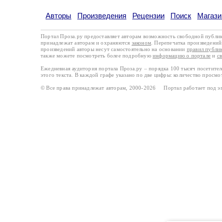
Авторы
Произведения
Рецензии
Поиск
Магази
Портал Проза.ру предоставляет авторам возможность свободной публи
принадлежат авторам и охраняются
законом
. Перепечатка произведений 
произведений авторы несут самостоятельно на основании
правил публи
также можете посмотреть более подробную
информацию о портале
и
с
Ежедневная аудитория портала Проза.ру – порядка 100 тысяч посетите
этого текста. В каждой графе указано по две цифры: количество просмо
© Все права принадлежат авторам, 2000-2026 Портал работает под 