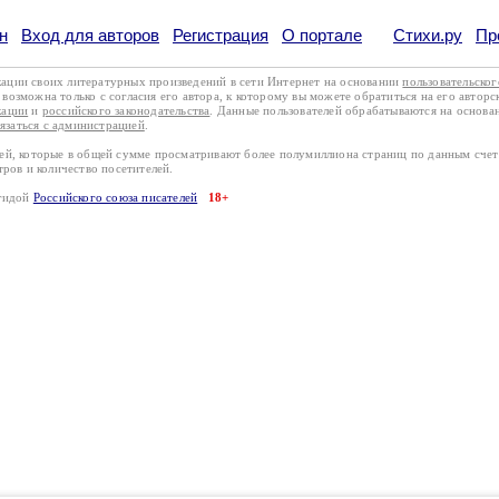
н
Вход для авторов
Регистрация
О портале
Стихи.ру
Пр
кации своих литературных произведений в сети Интернет на основании
пользовательско
возможна только с согласия его автора, к которому вы можете обратиться на его авторс
кации
и
российского законодательства
. Данные пользователей обрабатываются на основ
вязаться с администрацией
.
лей, которые в общей сумме просматривают более полумиллиона страниц по данным сче
тров и количество посетителей.
эгидой
Российского союза писателей
18+