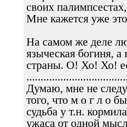
своих палимпсестах, 
Мне кажется уже это 
На самом же деле люд
языческая богиня, а 
страны. О! Хо! Хо! е
...................................
Думаю, мне не следу
того, что м о г л о 
судьба у т.н. кормил
ужаса от одной мысли