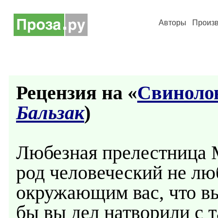
Авторы
Произ
Рецензия на «
Свиноло
Бальзак
)
Любезная прелестница М
род человеческий не лю
окружающим вас, что вы
бы вы дел натворили с 