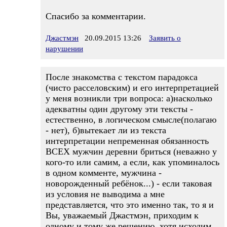
Спасибо за комментарии.
Джастмэн
20.09.2015 13:26
Заявить о
нарушении
После знакомства с текстом парадокса
(чисто расселовским) и его интерпретацией
у меня возникли три вопроса: а)насколько
адекватны один другому эти тексты -
естественно, в логическом смысле(полагаю
- нет), б)вытекает ли из текста
интерпретации непременная обязанность
ВСЕХ мужчин деревни бриться (неважно у
кого-то или самим, а если, как упоминалось
в одном комменте, мужчина -
новорожденный ребёнок...) - если таковая
из условия не выводима а мне
представляется, что это именно так, то я и
Вы, уважаемый Джастмэн, приходим к
одному и тому же решению, хотя исходим