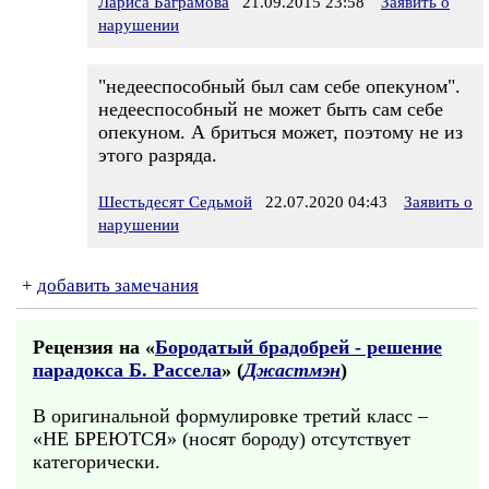
Лариса Баграмова
21.09.2015 23:58
Заявить о
нарушении
"недееспособный был сам себе опекуном".
недееспособный не может быть сам себе
опекуном. А бриться может, поэтому не из
этого разряда.
Шестьдесят Седьмой
22.07.2020 04:43
Заявить о
нарушении
+
добавить замечания
Рецензия на «
Бородатый брадобрей - решение
парадокса Б. Рассела
» (
Джастмэн
)
В оригинальной формулировке третий класс –
«НЕ БРЕЮТСЯ» (носят бороду) отсутствует
категорически.