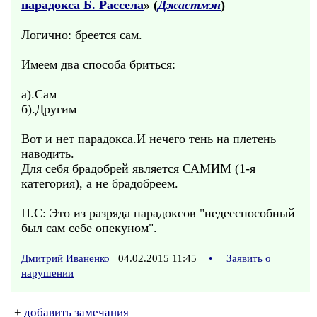
парадокса Б. Рассела
» (
Джастмэн
)
Логично: бреется сам.
Имеем два способа бриться:
а).Сам
б).Другим
Вот и нет парадокса.И нечего тень на плетень
наводить.
Для себя брадобрей является САМИМ (1-я
категория), а не брадобреем.
П.С: Это из разряда парадоксов "недееспособный
был сам себе опекуном".
Дмитрий Иваненко
04.02.2015 11:45
•
Заявить о
нарушении
+
добавить замечания