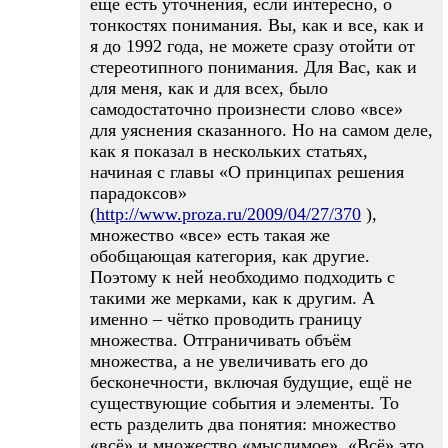
ещё есть уточнения, если интересно, о
тонкостях понимания. Вы, как и все, как и
я до 1992 года, не можете сразу отойти от
стереотипного понимания. Для Вас, как и
для меня, как и для всех, было
самодостаточно произнести слово «все»
для уяснения сказанного. Но на самом деле,
как я показал в нескольких статьях,
начиная с главы «О принципах решения
парадоксов»
(
http://www.proza.ru/2009/04/27/370
),
множество «все» есть такая же
обобщающая категория, как другие.
Поэтому к ней необходимо подходить с
такими же мерками, как к другим. А
именно – чётко проводить границу
множества. Отграничивать объём
множества, а не увеличивать его до
бесконечности, включая будущие, ещё не
существующие события и элементы. То
есть разделить два понятия: множество
«всё» и множество «мыслимое». «Всё» это