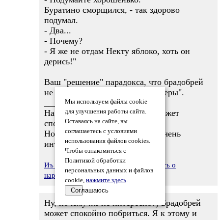
Буратино сморщился, - так здорово
подумал.
- Два...
- Почему?
- Я же не отдам Некту яблоко, хоть он
дерись!"
Ваш "решение" парадокса, что брадобрей
не бреется вовсе, из той же "оперы".
_________
Мы используем файлы cookie
На самом же деле брадобрей может
для улучшения работы сайта.
Оставаясь на сайте, вы
спокойно побриться.
соглашаетесь с условиями
Но Вам, мне кажеться, это не очень
использования файлов cookies.
интересно ...
Чтобы ознакомиться с
Политикой обработки
Иъ Лю Ха
08.08.2014 23:31
Заявить о
персональных данных и файлов
нарушении
cookie,
нажмите здесь
.
Соглашаюсь
Ну, почему же не интересно?) Брадобрей
может спокойно побриться. Я к этому и