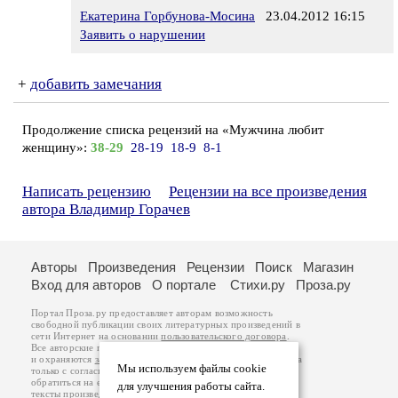
Екатерина Горбунова-Мосина
23.04.2012 16:15
Заявить о нарушении
+
добавить замечания
Продолжение списка рецензий на «Мужчина любит
женщину»:
38-29
28-19
18-9
8-1
Написать рецензию
Рецензии на все произведения
автора Владимир Горачев
Авторы
Произведения
Рецензии
Поиск
Магазин
Вход для авторов
О портале
Стихи.ру
Проза.ру
Портал Проза.ру предоставляет авторам возможность
свободной публикации своих литературных произведений в
сети Интернет на основании
пользовательского договора
.
Все авторские права на произведения принадлежат авторам
и охраняются
законом
. Перепечатка произведений возможна
Мы используем файлы cookie
только с согласия его автора, к которому вы можете
обратиться на его авторской странице. Ответственность за
для улучшения работы сайта.
тексты произведений авторы несут самостоятельно на