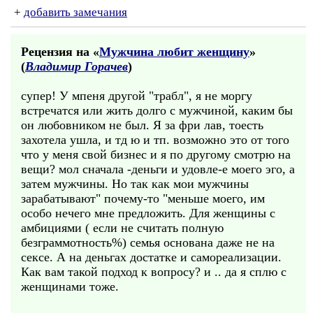
+
добавить замечания
Рецензия на «
Мужчина любит женщину
»
(
Владимир Горачев
)
супер! У мпеня другой "трабл", я не моргу
встречатся или жить долго с мужчиной, каким бы
он любовником не был. Я за фри лав, тоесть
захотела ушла, и тд ю и тп. возможно это от того
что у меня свой бизнес и я по другому смотрю на
вещи? мол сначала -деньги и удовле-е моего эго, а
затем мужчины. Но так как мои мужчины
зарабатывают" почему-то "меньше моего, им
особо нечего мне предложить. Для женщины с
амбициями ( если не считать полную
безграммотность%) семья основана даже не на
сексе. А на деньгах достатке и самореализации.
Как вам такой подход к вопросу? и .. да я сплю с
женщинами тоже.