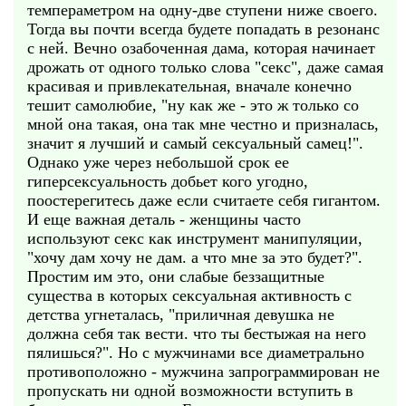
темпераметром на одну-две ступени ниже своего.
Тогда вы почти всегда будете попадать в резонанс
с ней. Вечно озабоченная дама, которая начинает
дрожать от одного только слова "секс", даже самая
красивая и привлекательная, вначале конечно
тешит самолюбие, "ну как же - это ж только со
мной она такая, она так мне честно и призналась,
значит я лучший и самый сексуальный самец!".
Однако уже через небольшой срок ее
гиперсексуальность добьет кого угодно,
поостерегитесь даже если считаете себя гигантом.
И еще важная деталь - женщины часто
используют секс как инструмент манипуляции,
"хочу дам хочу не дам. а что мне за это будет?".
Простим им это, они слабые беззащитные
существа в которых сексуальная активность с
детства угнеталась, "приличная девушка не
должна себя так вести. что ты бестыжая на него
пялишься?". Но с мужчинами все диаметрально
противоположно - мужчина запрограммирован не
пропускать ни одной возможности вступить в