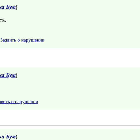
ка Бум
)
ть.
Заявить о нарушении
ка Бум
)
явить о нарушении
ка Бум
)