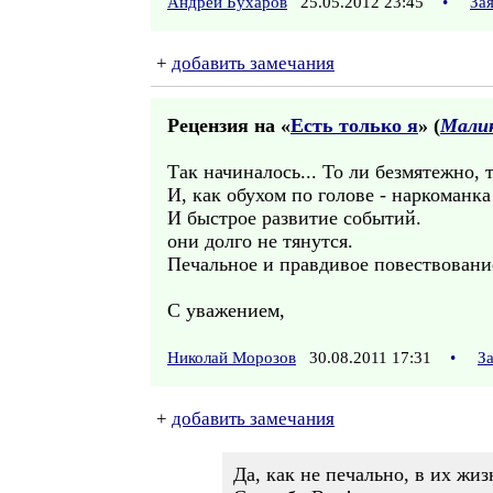
Андрей Бухаров
25.05.2012 23:45
•
За
+
добавить замечания
Рецензия на «
Есть только я
» (
Мали
Так начиналось... То ли безмятежно, 
И, как обухом по голове - наркоманка
И быстрое развитие событий.
они долго не тянутся.
Печальное и правдивое повествовани
С уважением,
Николай Морозов
30.08.2011 17:31
•
З
+
добавить замечания
Да, как не печально, в их жи