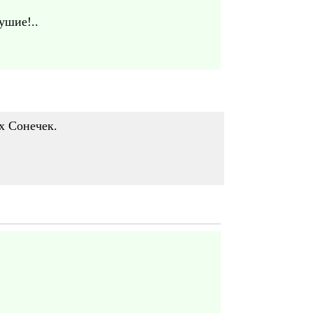
ушие!..
х Сонечек.