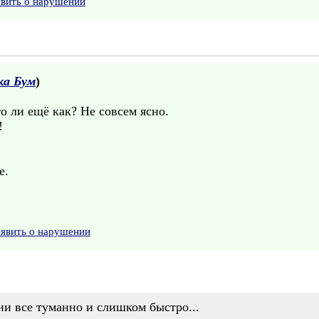
явить о нарушении
ка Бум
)
то ли ещё как? Не совсем ясно.
!
е.
аявить о нарушении
зни все туманно и слишком быстро...