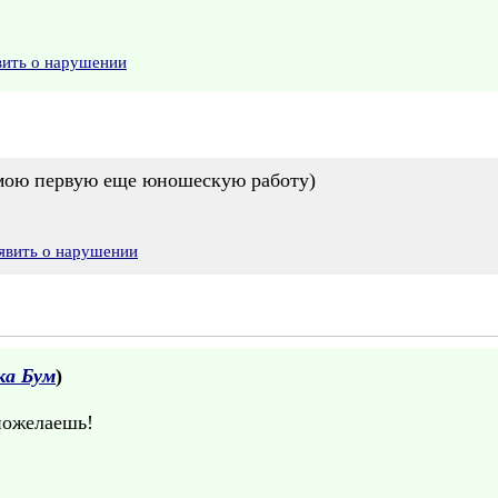
вить о нарушении
 мою первую еще юношескую работу)
явить о нарушении
ка Бум
)
пожелаешь!