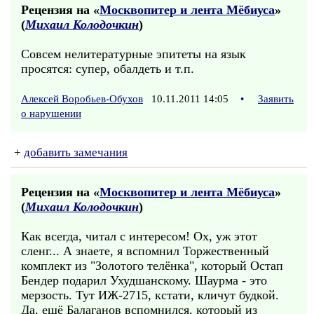
Рецензия на «
Москвопитер и лента Мёбиуса
»
(
Михаил Колодочкин
)
Совсем нелитературные эпитеты на язык
просятся: супер, обалдеть и т.п.
Алексей Воробьев-Обухов
10.11.2011 14:05
•
Заявить
о нарушении
+
добавить замечания
Рецензия на «
Москвопитер и лента Мёбиуса
»
(
Михаил Колодочкин
)
Как всегда, читал с интересом! Ох, уж этот
сленг... А знаете, я вспомнил Торжественный
комплект из "Золотого телёнка", который Остап
Бендер подарил Ухудшанскому. Шаурма - это
мерзость. Тут ИЖ-2715, кстати, кличут будкой.
Да, ещё Балаганов вспомнился, который из