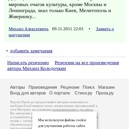
мировых очагов культуры, кроме Москвы и
Ленинграда, знал только Киев, Мелитополь и
Жмеринку...
Михаил Алексеевичъ
09.11.2011 22:01
•
Заявить о
нарушении
+
добавить замечания
Написать рецензию
Рецензии на все произведения
автора Михаил Колодочкин
Авторы
Произведения
Рецензии
Поиск
Магазин
Вход для авторов
О портале
Стихи.ру
Проза.ру
Портал Проза.ру предоставляет авторам возможность
свободной публикации своих литературных произведений в
сети Интернет на основании
пользовательского договора
.
Все авторские права на произведения принадлежат авторам
и охраняются
законом
. Перепечатка произведений возможна
Мы используем файлы cookie
только с согласия его автора, к которому вы можете
обратиться на его авторской странице. Ответственность за
для улучшения работы сайта.
тексты произведений авторы несут самостоятельно на